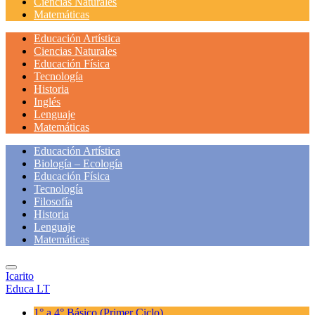
Ciencias Naturales
Matemáticas
Educación Artística
Ciencias Naturales
Educación Física
Tecnología
Historia
Inglés
Lenguaje
Matemáticas
Educación Artística
Biología – Ecología
Educación Física
Tecnología
Filosofía
Historia
Lenguaje
Matemáticas
Icarito
Educa LT
1° a 4° Básico
(Primer Ciclo)