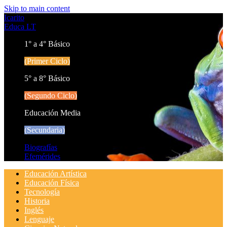
Skip to main content
Icarito
Educa LT
1° a 4° Básico
(Primer Ciclo)
5° a 8° Básico
(Segundo Ciclo)
Educación Media
(Secundaria)
Biografías
Efemérides
Educación Artística
Educación Física
Tecnología
Historia
Inglés
Lenguaje