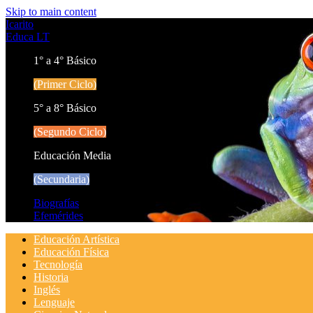
Skip to main content
Icarito
Educa LT
1° a 4° Básico
(Primer Ciclo)
5° a 8° Básico
(Segundo Ciclo)
Educación Media
(Secundaria)
Biografías
Efemérides
Educación Artística
Educación Física
Tecnología
Historia
Inglés
Lenguaje