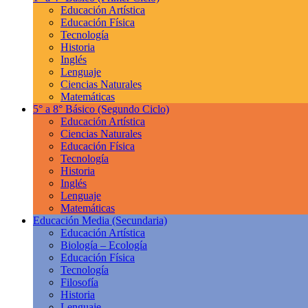
Educación Artística
Educación Física
Tecnología
Historia
Inglés
Lenguaje
Ciencias Naturales
Matemáticas
5° a 8° Básico
(Segundo Ciclo)
Educación Artística
Ciencias Naturales
Educación Física
Tecnología
Historia
Inglés
Lenguaje
Matemáticas
Educación Media
(Secundaria)
Educación Artística
Biología – Ecología
Educación Física
Tecnología
Filosofía
Historia
Lenguaje