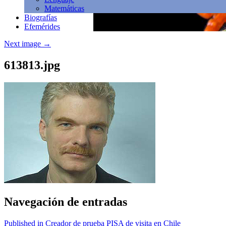
Matemáticas
Biografías
Efemérides
Next image
→
613813.jpg
Navegación de entradas
Published in Creador de prueba PISA de visita en Chile