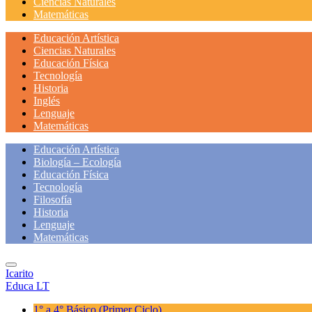
Ciencias Naturales
Matemáticas
Educación Artística
Ciencias Naturales
Educación Física
Tecnología
Historia
Inglés
Lenguaje
Matemáticas
Educación Artística
Biología – Ecología
Educación Física
Tecnología
Filosofía
Historia
Lenguaje
Matemáticas
Icarito
Educa LT
1° a 4° Básico
(Primer Ciclo)