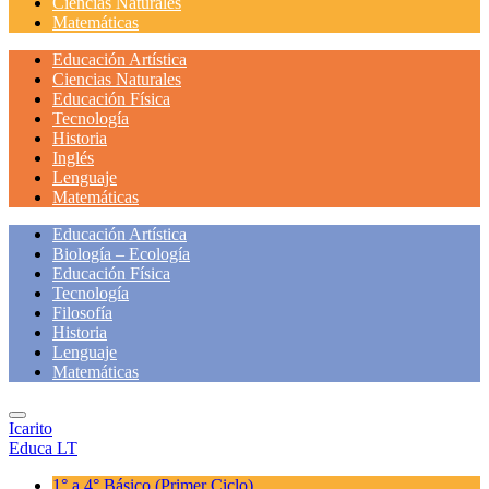
Ciencias Naturales
Matemáticas
Educación Artística
Ciencias Naturales
Educación Física
Tecnología
Historia
Inglés
Lenguaje
Matemáticas
Educación Artística
Biología – Ecología
Educación Física
Tecnología
Filosofía
Historia
Lenguaje
Matemáticas
Icarito
Educa LT
1° a 4° Básico
(Primer Ciclo)