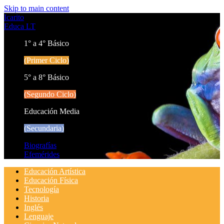
Skip to main content
Icarito
Educa LT
1° a 4° Básico
(Primer Ciclo)
5° a 8° Básico
(Segundo Ciclo)
Educación Media
(Secundaria)
Biografías
Efemérides
Educación Artística
Educación Física
Tecnología
Historia
Inglés
Lenguaje