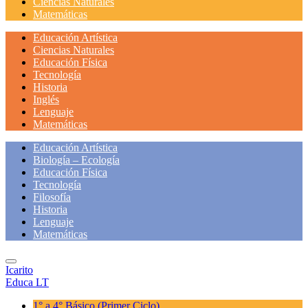
Ciencias Naturales
Matemáticas
Educación Artística
Ciencias Naturales
Educación Física
Tecnología
Historia
Inglés
Lenguaje
Matemáticas
Educación Artística
Biología – Ecología
Educación Física
Tecnología
Filosofía
Historia
Lenguaje
Matemáticas
Icarito
Educa LT
1° a 4° Básico
(Primer Ciclo)