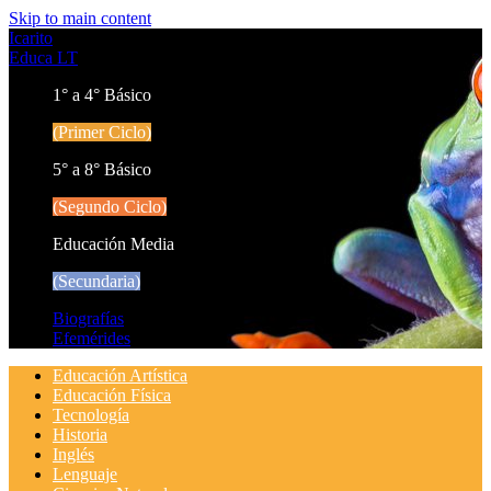
Skip to main content
Icarito
Educa LT
1° a 4° Básico
(Primer Ciclo)
5° a 8° Básico
(Segundo Ciclo)
Educación Media
(Secundaria)
Biografías
Efemérides
Educación Artística
Educación Física
Tecnología
Historia
Inglés
Lenguaje