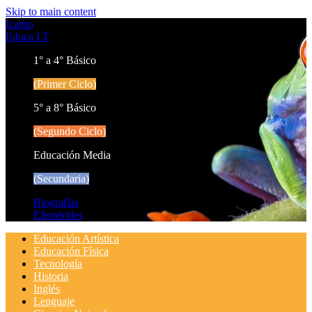
Skip to main content
Icarito
Educa LT
1° a 4° Básico
(Primer Ciclo)
5° a 8° Básico
(Segundo Ciclo)
Educación Media
(Secundaria)
Biografías
Efemérides
Educación Artística
Educación Física
Tecnología
Historia
Inglés
Lenguaje