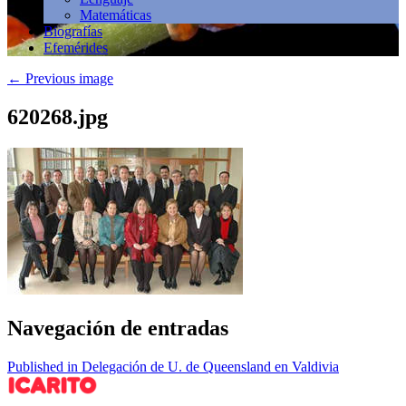
Matemáticas
Biografías
Efemérides
←
Previous image
620268.jpg
Navegación de entradas
Published in Delegación de U. de Queensland en Valdivia