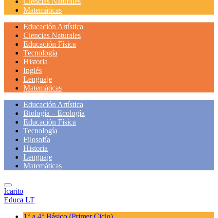
Ciencias Naturales
Matemáticas
Educación Artística
Ciencias Naturales
Educación Física
Tecnología
Historia
Inglés
Lenguaje
Matemáticas
Educación Artística
Biología – Ecología
Educación Física
Tecnología
Filosofía
Historia
Lenguaje
Matemáticas
Icarito
Educa LT
1° a 4° Básico
(Primer Ciclo)