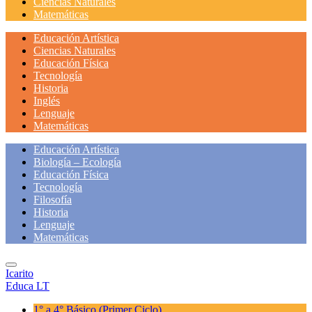
Ciencias Naturales
Matemáticas
Educación Artística
Ciencias Naturales
Educación Física
Tecnología
Historia
Inglés
Lenguaje
Matemáticas
Educación Artística
Biología – Ecología
Educación Física
Tecnología
Filosofía
Historia
Lenguaje
Matemáticas
Icarito
Educa LT
1° a 4° Básico
(Primer Ciclo)