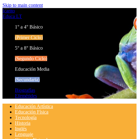
Skip to main content
Icarito
Educa LT
1° a 4° Básico
(Primer Ciclo)
5° a 8° Básico
(Segundo Ciclo)
Educación Media
(Secundaria)
Biografías
Efemérides
Educación Artística
Educación Física
Tecnología
Historia
Inglés
Lenguaje