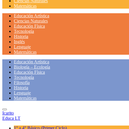
Ciencias Naturales
Matemáticas
Educación Artística
Ciencias Naturales
Educación Física
Tecnología
Historia
Inglés
Lenguaje
Matemáticas
Educación Artística
Biología – Ecología
Educación Física
Tecnología
Filosofía
Historia
Lenguaje
Matemáticas
Icarito
Educa LT
1° a 4° Básico
(Primer Ciclo)