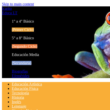
Skip to main content
Icarito
Educa LT
1° a 4° Básico
(Primer Ciclo)
5° a 8° Básico
(Segundo Ciclo)
Educación Media
(Secundaria)
Biografías
Efemérides
Educación Artística
Educación Física
Tecnología
Historia
Inglés
Lenguaje