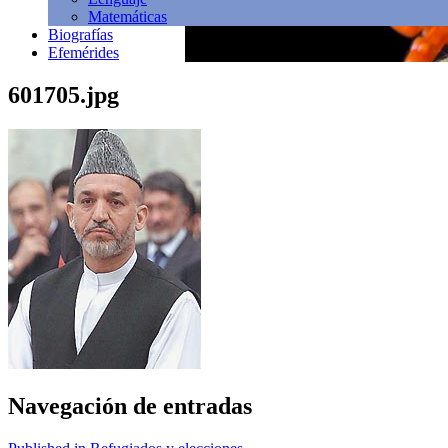
Matemáticas
Biografías
Efemérides
601705.jpg
Navegación de entradas