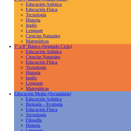
Educación Artística
Educación Física
Tecnología
Historia
Inglés
Lenguaje
Ciencias Naturales
Matemáticas
5° a 8° Básico
(Segundo Ciclo)
Educación Artística
Ciencias Naturales
Educación Física
Tecnología
Historia
Inglés
Lenguaje
Matemáticas
Educación Media
(Secundaria)
Educación Artística
Biología – Ecología
Educación Física
Tecnología
Filosofía
Historia
Lenguaje