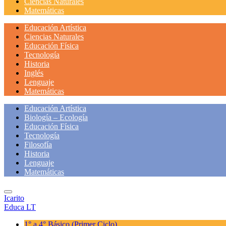
Ciencias Naturales
Matemáticas
Educación Artística
Ciencias Naturales
Educación Física
Tecnología
Historia
Inglés
Lenguaje
Matemáticas
Educación Artística
Biología – Ecología
Educación Física
Tecnología
Filosofía
Historia
Lenguaje
Matemáticas
Icarito
Educa LT
1° a 4° Básico
(Primer Ciclo)