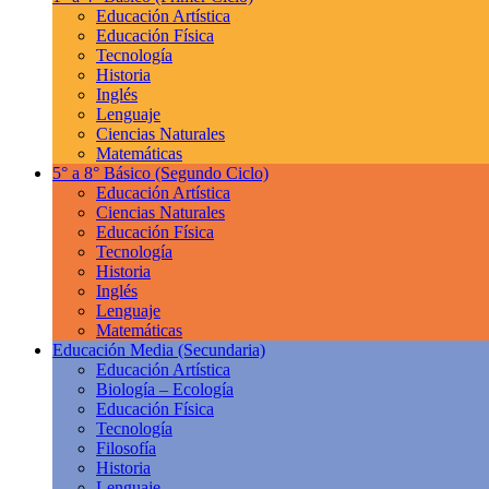
Educación Artística
Educación Física
Tecnología
Historia
Inglés
Lenguaje
Ciencias Naturales
Matemáticas
5° a 8° Básico
(Segundo Ciclo)
Educación Artística
Ciencias Naturales
Educación Física
Tecnología
Historia
Inglés
Lenguaje
Matemáticas
Educación Media
(Secundaria)
Educación Artística
Biología – Ecología
Educación Física
Tecnología
Filosofía
Historia
Lenguaje