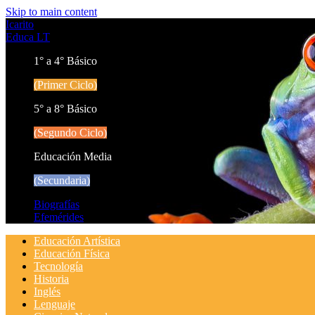
Skip to main content
Icarito
Educa LT
1° a 4° Básico
(Primer Ciclo)
5° a 8° Básico
(Segundo Ciclo)
Educación Media
(Secundaria)
Biografías
Efemérides
Educación Artística
Educación Física
Tecnología
Historia
Inglés
Lenguaje