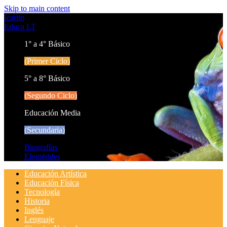
Skip to main content
Icarito
Educa LT
1° a 4° Básico
(Primer Ciclo)
5° a 8° Básico
(Segundo Ciclo)
Educación Media
(Secundaria)
Biografías
Efemérides
Educación Artística
Educación Física
Tecnología
Historia
Inglés
Lenguaje