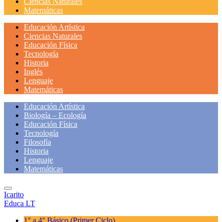
Ciencias Naturales
Matemáticas
Educación Artística
Ciencias Naturales
Educación Física
Tecnología
Historia
Inglés
Lenguaje
Matemáticas
Educación Artística
Biología – Ecología
Educación Física
Tecnología
Filosofía
Historia
Lenguaje
Matemáticas
Icarito
Educa LT
1° a 4° Básico
(Primer Ciclo)