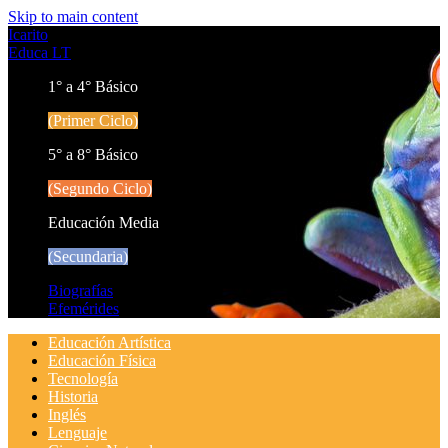
Skip to main content
Icarito
Educa LT
1° a 4° Básico
(Primer Ciclo)
5° a 8° Básico
(Segundo Ciclo)
Educación Media
(Secundaria)
Biografías
Efemérides
Educación Artística
Educación Física
Tecnología
Historia
Inglés
Lenguaje