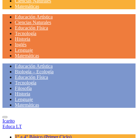
Ciencias Naturales
Matemáticas
Educación Artística
Ciencias Naturales
Educación Física
Tecnología
Historia
Inglés
Lenguaje
Matemáticas
Educación Artística
Biología – Ecología
Educación Física
Tecnología
Filosofía
Historia
Lenguaje
Matemáticas
Icarito
Educa LT
1° a 4° Básico
(Primer Ciclo)