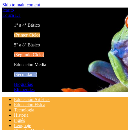
Skip to main content
Icarito
Educa LT
1° a 4° Básico
(Primer Ciclo)
5° a 8° Básico
(Segundo Ciclo)
Educación Media
(Secundaria)
Biografías
Efemérides
Educación Artística
Educación Física
Tecnología
Historia
Inglés
Lenguaje