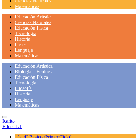
Ciencias Naturales
Matemáticas
Educación Artística
Ciencias Naturales
Educación Física
Tecnología
Historia
Inglés
Lenguaje
Matemáticas
Educación Artística
Biología – Ecología
Educación Física
Tecnología
Filosofía
Historia
Lenguaje
Matemáticas
Icarito
Educa LT
1° a 4° Básico
(Primer Ciclo)