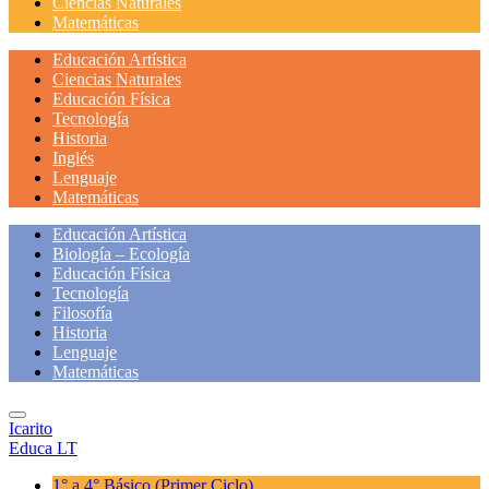
Ciencias Naturales
Matemáticas
Educación Artística
Ciencias Naturales
Educación Física
Tecnología
Historia
Inglés
Lenguaje
Matemáticas
Educación Artística
Biología – Ecología
Educación Física
Tecnología
Filosofía
Historia
Lenguaje
Matemáticas
Icarito
Educa LT
1° a 4° Básico
(Primer Ciclo)