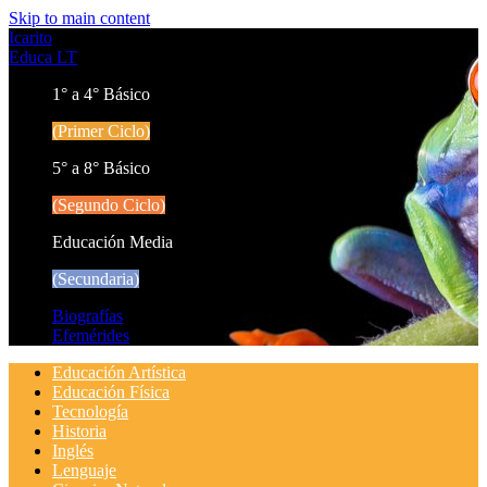
Skip to main content
Icarito
Educa LT
1° a 4° Básico
(Primer Ciclo)
5° a 8° Básico
(Segundo Ciclo)
Educación Media
(Secundaria)
Biografías
Efemérides
Educación Artística
Educación Física
Tecnología
Historia
Inglés
Lenguaje