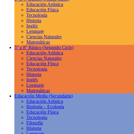
Educación Artística
Educación Física
Tecnología
Historia
Inglés
Lenguaje
Ciencias Naturales
Matemáticas
5° a 8° Básico
(Segundo Ciclo)
Educación Artística
Ciencias Naturales
Educación Física
Tecnología
Historia
Inglés
Lenguaje
Matemáticas
Educación Media
(Secundaria)
Educación Artística
Biología – Ecología
Educación Física
Tecnología
Filosofía
Historia
Lenguaje