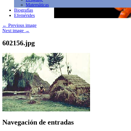
Matemáticas
Biografías
Efemérides
←
Previous image
Next image
→
602156.jpg
Navegación de entradas