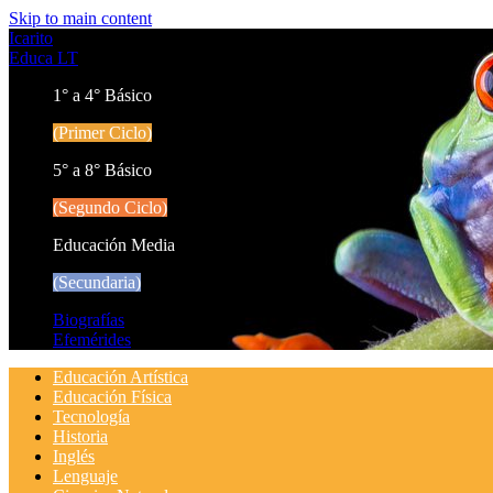
Skip to main content
Icarito
Educa LT
1° a 4° Básico
(Primer Ciclo)
5° a 8° Básico
(Segundo Ciclo)
Educación Media
(Secundaria)
Biografías
Efemérides
Educación Artística
Educación Física
Tecnología
Historia
Inglés
Lenguaje