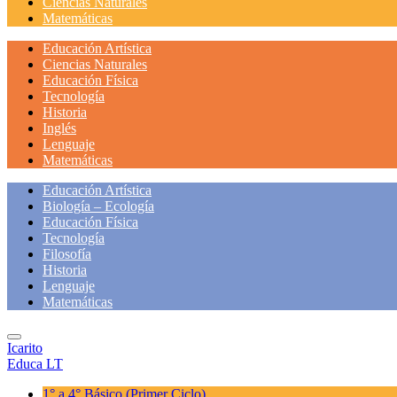
Ciencias Naturales
Matemáticas
Educación Artística
Ciencias Naturales
Educación Física
Tecnología
Historia
Inglés
Lenguaje
Matemáticas
Educación Artística
Biología – Ecología
Educación Física
Tecnología
Filosofía
Historia
Lenguaje
Matemáticas
Icarito
Educa LT
1° a 4° Básico
(Primer Ciclo)