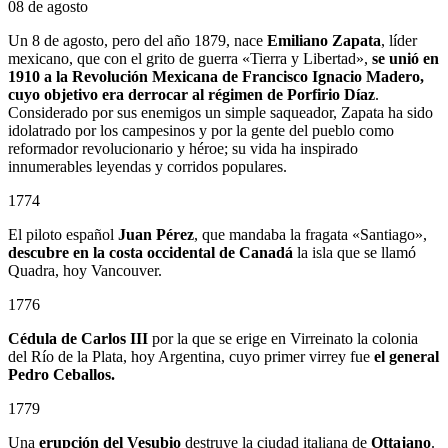
08 de agosto
Un 8 de agosto, pero del año 1879, nace
Emiliano Zapata
, líder
mexicano, que con el grito de guerra «Tierra y Libertad»,
se unió en
1910 a la Revolución Mexicana de Francisco Ignacio Madero,
cuyo objetivo era derrocar al régimen de Porfirio Díaz
.
Considerado por sus enemigos un simple saqueador, Zapata ha sido
idolatrado por los campesinos y por la gente del pueblo como
reformador revolucionario y héroe; su vida ha inspirado
innumerables leyendas y corridos populares.
1774
El piloto español
Juan Pérez
, que mandaba la fragata «Santiago»,
descubre en la costa occidental de Canadá
la isla que se llamó
Quadra, hoy Vancouver.
1776
Cédula de Carlos III
por la que se erige en Virreinato la colonia
del Río de la Plata, hoy Argentina, cuyo primer virrey fue
el general
Pedro Ceballos.
1779
Una
erupción del Vesubio
destruye la ciudad italiana de
Ottajano
.