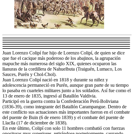
Juan Lorenzo Colipí fue hijo de Lorenzo Colipí, de quien se dice
que fue el cacique más poderoso de los abajinos, la agrupación
mapuche más numerosa del siglo XIX, quienes ocuparon las
llanuras de la cordillera de Nahuelbuta (Traiguén, Lumaco, Los
Sauces, Purén y Chol-Chol).
Juan Lorenzo Colipí nació en 1818 y durante su niñez y
adolescencia permaneció en Purén, aunque gran parte de su tiempo
lo pasaba en cuarteles militares junto a los soldados. Así fue como el
13 de enero de 1835, ingresó al Batallón Valdivia.
Participó en la guerra contra la Confederación Perú-Boliviana
(1836-39), como integrante del Batallón Carampangue. Dentro de
este conflicto sus actuaciones más importantes fueron en el combate
del puente de Buin (6 de enero 1839) y el combate del puente de
Llaclla (17 de diciembre de 1838).
En este último, Colipí con solo 11 hombres combatió con fuerzas
opositoras muy superiores, retirándose posteriormente, cargando