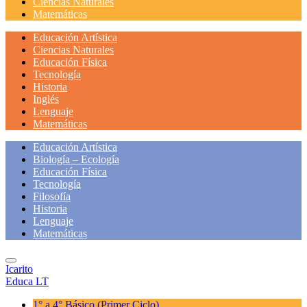
Ciencias Naturales
Matemáticas
Educación Artística
Ciencias Naturales
Educación Física
Tecnología
Historia
Inglés
Lenguaje
Matemáticas
Educación Artística
Biología – Ecología
Educación Física
Tecnología
Filosofía
Historia
Lenguaje
Matemáticas
Icarito
Educa LT
1° a 4° Básico
(Primer Ciclo)