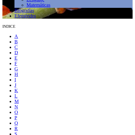
Matemáticas
Biografías
Efemérides
INDICE
A
B
C
D
E
F
G
H
I
J
K
L
M
N
O
P
Q
R
S