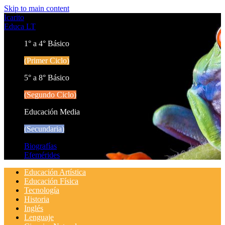
Skip to main content
Icarito
Educa LT
1° a 4° Básico
(Primer Ciclo)
5° a 8° Básico
(Segundo Ciclo)
Educación Media
(Secundaria)
Biografías
Efemérides
Educación Artística
Educación Física
Tecnología
Historia
Inglés
Lenguaje