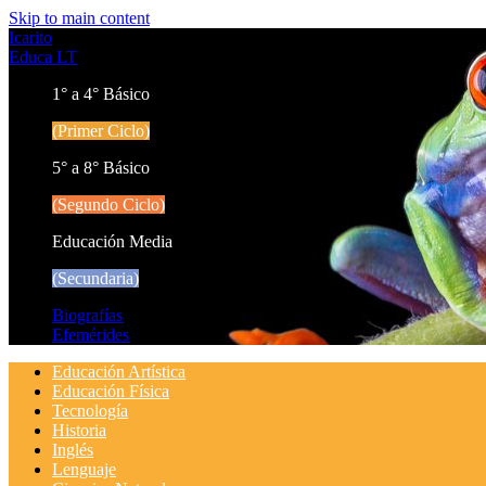
Skip to main content
Icarito
Educa LT
1° a 4° Básico
(Primer Ciclo)
5° a 8° Básico
(Segundo Ciclo)
Educación Media
(Secundaria)
Biografías
Efemérides
Educación Artística
Educación Física
Tecnología
Historia
Inglés
Lenguaje