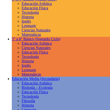
Educación Artística
Educación Física
Tecnología
Historia
Inglés
Lenguaje
Ciencias Naturales
Matemáticas
5° a 8° Básico
(Segundo Ciclo)
Educación Artística
Ciencias Naturales
Educación Física
Tecnología
Historia
Inglés
Lenguaje
Matemáticas
Educación Media
(Secundaria)
Educación Artística
Biología – Ecología
Educación Física
Tecnología
Filosofía
Historia
Lenguaje