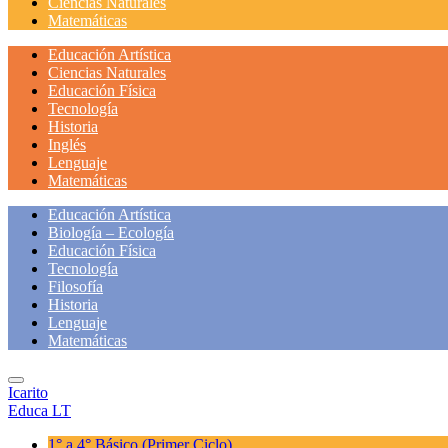
Ciencias Naturales
Matemáticas
Educación Artística
Ciencias Naturales
Educación Física
Tecnología
Historia
Inglés
Lenguaje
Matemáticas
Educación Artística
Biología – Ecología
Educación Física
Tecnología
Filosofía
Historia
Lenguaje
Matemáticas
Icarito
Educa LT
1° a 4° Básico
(Primer Ciclo)