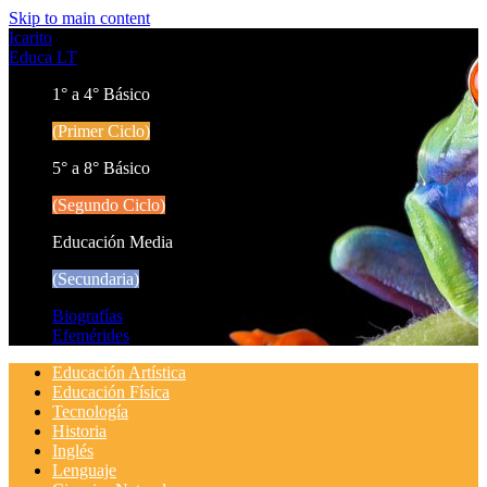
Skip to main content
Icarito
Educa LT
1° a 4° Básico
(Primer Ciclo)
5° a 8° Básico
(Segundo Ciclo)
Educación Media
(Secundaria)
Biografías
Efemérides
Educación Artística
Educación Física
Tecnología
Historia
Inglés
Lenguaje