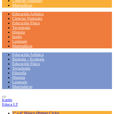
Ciencias Naturales
Matemáticas
Educación Artística
Ciencias Naturales
Educación Física
Tecnología
Historia
Inglés
Lenguaje
Matemáticas
Educación Artística
Biología – Ecología
Educación Física
Tecnología
Filosofía
Historia
Lenguaje
Matemáticas
Icarito
Educa LT
1° a 4° Básico
(Primer Ciclo)