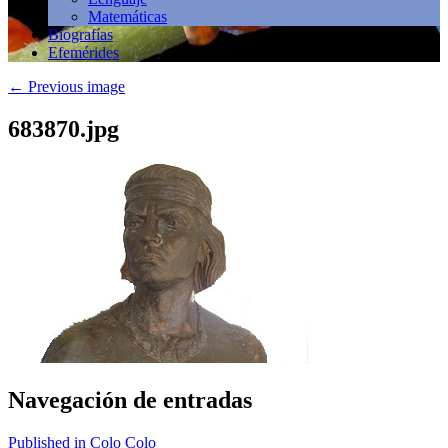
Matemáticas
Biografías
Efemérides
←
Previous image
683870.jpg
Navegación de entradas
Published in Colo Colo