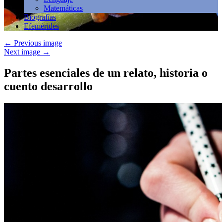
Matemáticas
Biografías
Efemérides
←
Previous image
Next image
→
Partes esenciales de un relato, historia o
cuento desarrollo