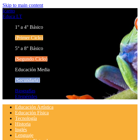
Skip to main content
Icarito
Educa LT
1° a 4° Básico
(Primer Ciclo)
5° a 8° Básico
(Segundo Ciclo)
Educación Media
(Secundaria)
Biografías
Efemérides
Educación Artística
Educación Física
Tecnología
Historia
Inglés
Lenguaje