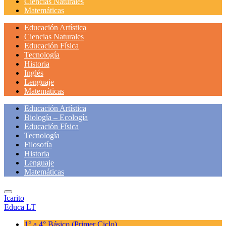
Ciencias Naturales
Matemáticas
Educación Artística
Ciencias Naturales
Educación Física
Tecnología
Historia
Inglés
Lenguaje
Matemáticas
Educación Artística
Biología – Ecología
Educación Física
Tecnología
Filosofía
Historia
Lenguaje
Matemáticas
Icarito
Educa LT
1° a 4° Básico
(Primer Ciclo)