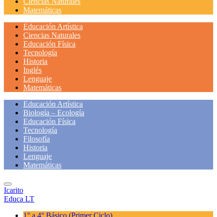
Ciencias Naturales
Matemáticas
Educación Artística
Ciencias Naturales
Educación Física
Tecnología
Historia
Inglés
Lenguaje
Matemáticas
Educación Artística
Biología – Ecología
Educación Física
Tecnología
Filosofía
Historia
Lenguaje
Matemáticas
Icarito
Educa LT
1° a 4° Básico
(Primer Ciclo)