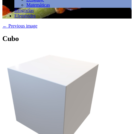
Matemáticas
Biografías
Efemérides
←
Previous image
Cubo