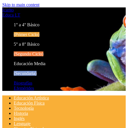
Skip to main content
Icarito
Educa LT
1° a 4° Básico
(Primer Ciclo)
5° a 8° Básico
(Segundo Ciclo)
Educación Media
(Secundaria)
Biografías
Efemérides
Educación Artística
Educación Física
Tecnología
Historia
Inglés
Lenguaje