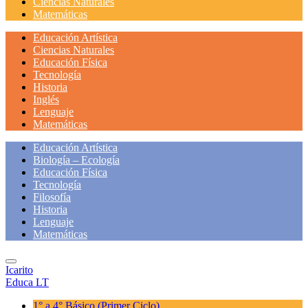
Ciencias Naturales
Matemáticas
Educación Artística
Ciencias Naturales
Educación Física
Tecnología
Historia
Inglés
Lenguaje
Matemáticas
Educación Artística
Biología – Ecología
Educación Física
Tecnología
Filosofía
Historia
Lenguaje
Matemáticas
Icarito
Educa LT
1° a 4° Básico
(Primer Ciclo)