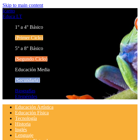
Skip to main content
Icarito
Educa LT
1° a 4° Básico
(Primer Ciclo)
5° a 8° Básico
(Segundo Ciclo)
Educación Media
(Secundaria)
Biografías
Efemérides
Educación Artística
Educación Física
Tecnología
Historia
Inglés
Lenguaje