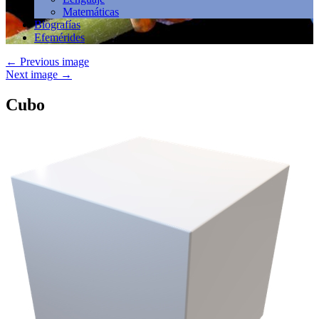
Matemáticas
Biografías
Efemérides
←
Previous image
Next image
→
Cubo