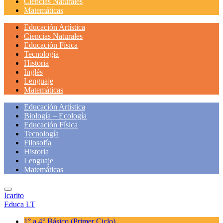
Ciencias Naturales
Matemáticas
Educación Artística
Ciencias Naturales
Educación Física
Tecnología
Historia
Inglés
Lenguaje
Matemáticas
Educación Artística
Biología – Ecología
Educación Física
Tecnología
Filosofía
Historia
Lenguaje
Matemáticas
Icarito
Educa LT
1° a 4° Básico
(Primer Ciclo)