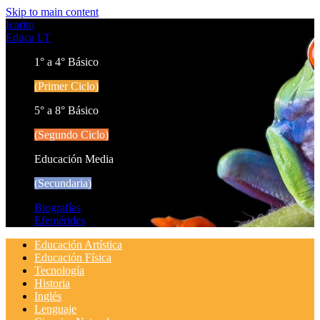
Skip to main content
Icarito
Educa LT
1° a 4° Básico
(Primer Ciclo)
5° a 8° Básico
(Segundo Ciclo)
Educación Media
(Secundaria)
Biografías
Efemérides
Educación Artística
Educación Física
Tecnología
Historia
Inglés
Lenguaje