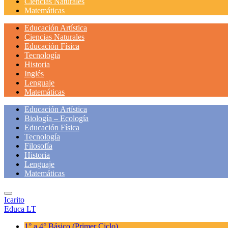
Ciencias Naturales
Matemáticas
Educación Artística
Ciencias Naturales
Educación Física
Tecnología
Historia
Inglés
Lenguaje
Matemáticas
Educación Artística
Biología – Ecología
Educación Física
Tecnología
Filosofía
Historia
Lenguaje
Matemáticas
Icarito
Educa LT
1° a 4° Básico
(Primer Ciclo)