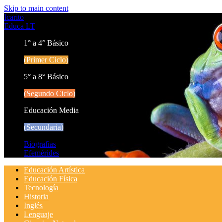
Skip to main content
Icarito
Educa LT
1° a 4° Básico
(Primer Ciclo)
5° a 8° Básico
(Segundo Ciclo)
Educación Media
(Secundaria)
Biografías
Efemérides
Educación Artística
Educación Física
Tecnología
Historia
Inglés
Lenguaje