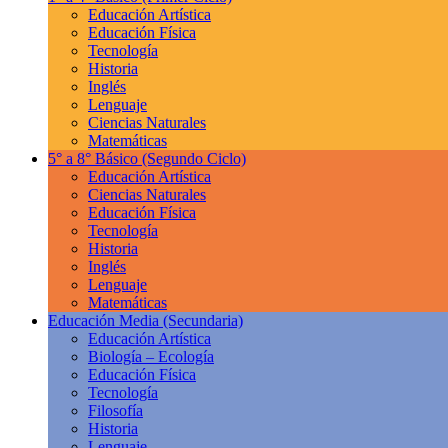
Educación Artística
Educación Física
Tecnología
Historia
Inglés
Lenguaje
Ciencias Naturales
Matemáticas
5° a 8° Básico
(Segundo Ciclo)
Educación Artística
Ciencias Naturales
Educación Física
Tecnología
Historia
Inglés
Lenguaje
Matemáticas
Educación Media
(Secundaria)
Educación Artística
Biología – Ecología
Educación Física
Tecnología
Filosofía
Historia
Lenguaje