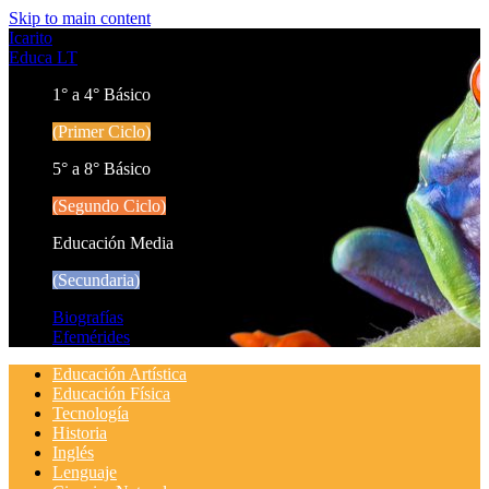
Skip to main content
Icarito
Educa LT
1° a 4° Básico
(Primer Ciclo)
5° a 8° Básico
(Segundo Ciclo)
Educación Media
(Secundaria)
Biografías
Efemérides
Educación Artística
Educación Física
Tecnología
Historia
Inglés
Lenguaje