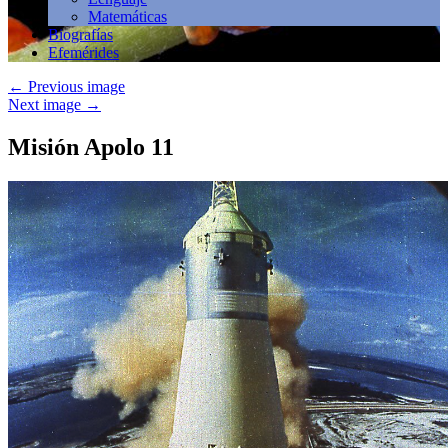
Matemáticas
Biografías
Efemérides
←
Previous image
Next image
→
Misión Apolo 11