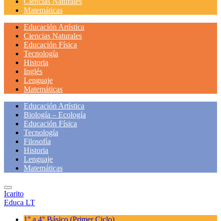
Ciencias Naturales
Matemáticas
Educación Artística
Ciencias Naturales
Educación Física
Tecnología
Historia
Inglés
Lenguaje
Matemáticas
Educación Artística
Biología – Ecología
Educación Física
Tecnología
Filosofía
Historia
Lenguaje
Matemáticas
Icarito
Educa LT
1° a 4° Básico
(Primer Ciclo)