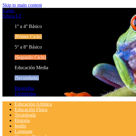
Skip to main content
Icarito
Educa LT
1° a 4° Básico
(Primer Ciclo)
5° a 8° Básico
(Segundo Ciclo)
Educación Media
(Secundaria)
Biografías
Efemérides
Educación Artística
Educación Física
Tecnología
Historia
Inglés
Lenguaje