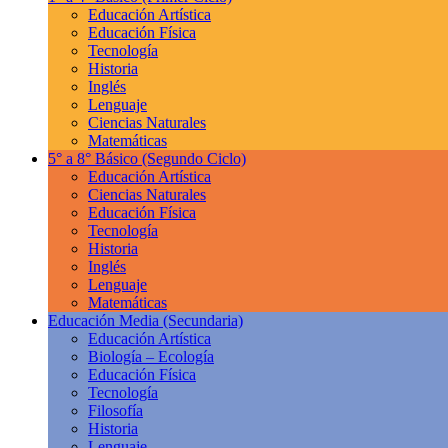
Educación Artística
Educación Física
Tecnología
Historia
Inglés
Lenguaje
Ciencias Naturales
Matemáticas
5° a 8° Básico
(Segundo Ciclo)
Educación Artística
Ciencias Naturales
Educación Física
Tecnología
Historia
Inglés
Lenguaje
Matemáticas
Educación Media
(Secundaria)
Educación Artística
Biología – Ecología
Educación Física
Tecnología
Filosofía
Historia
Lenguaje