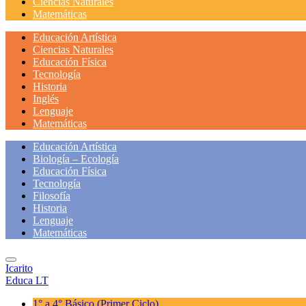
Ciencias Naturales
Matemáticas
Educación Artística
Ciencias Naturales
Educación Física
Tecnología
Historia
Inglés
Lenguaje
Matemáticas
Educación Artística
Biología – Ecología
Educación Física
Tecnología
Filosofía
Historia
Lenguaje
Matemáticas
Icarito
Educa LT
1° a 4° Básico
(Primer Ciclo)