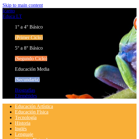
Skip to main content
Icarito
Educa LT
1° a 4° Básico
(Primer Ciclo)
5° a 8° Básico
(Segundo Ciclo)
Educación Media
(Secundaria)
Biografías
Efemérides
Educación Artística
Educación Física
Tecnología
Historia
Inglés
Lenguaje