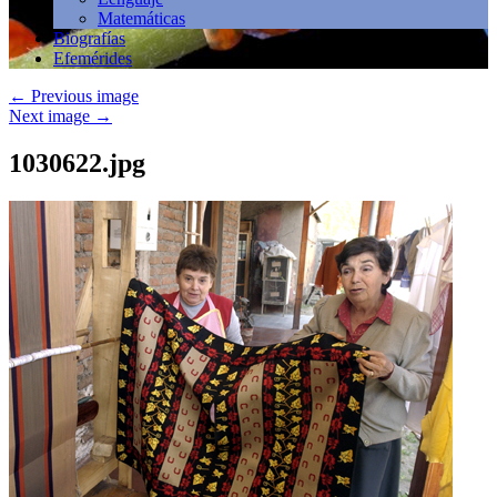
Matemáticas
Biografías
Efemérides
←
Previous image
Next image
→
1030622.jpg