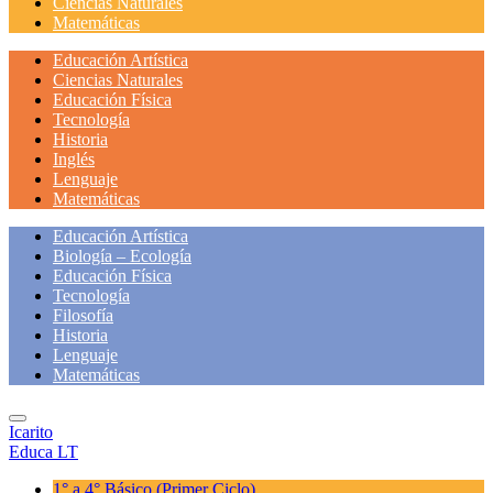
Ciencias Naturales
Matemáticas
Educación Artística
Ciencias Naturales
Educación Física
Tecnología
Historia
Inglés
Lenguaje
Matemáticas
Educación Artística
Biología – Ecología
Educación Física
Tecnología
Filosofía
Historia
Lenguaje
Matemáticas
Icarito
Educa LT
1° a 4° Básico
(Primer Ciclo)