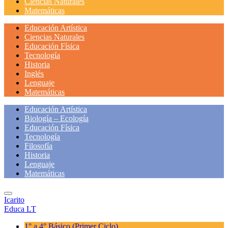
Ciencias Naturales
Matemáticas
Educación Artística
Ciencias Naturales
Educación Física
Tecnología
Historia
Inglés
Lenguaje
Matemáticas
Educación Artística
Biología – Ecología
Educación Física
Tecnología
Filosofía
Historia
Lenguaje
Matemáticas
Icarito
Educa LT
1° a 4° Básico
(Primer Ciclo)