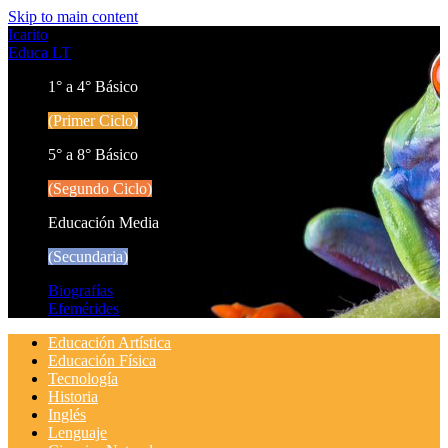
Skip to main content
Icarito
Educa LT
1° a 4° Básico
(Primer Ciclo)
5° a 8° Básico
(Segundo Ciclo)
Educación Media
(Secundaria)
Biografías
Efemérides
Educación Artística
Educación Física
Tecnología
Historia
Inglés
Lenguaje