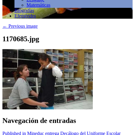
Matemáticas
Biografías
Efemérides
←
Previous image
1170685.jpg
Navegación de entradas
Published in Mineduc entrega Decálogo del Uniforme Escolar