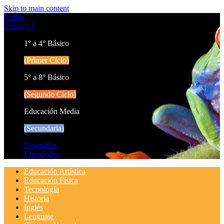
Skip to main content
Icarito
Educa LT
1° a 4° Básico
(Primer Ciclo)
5° a 8° Básico
(Segundo Ciclo)
Educación Media
(Secundaria)
Biografías
Efemérides
Educación Artística
Educación Física
Tecnología
Historia
Inglés
Lenguaje