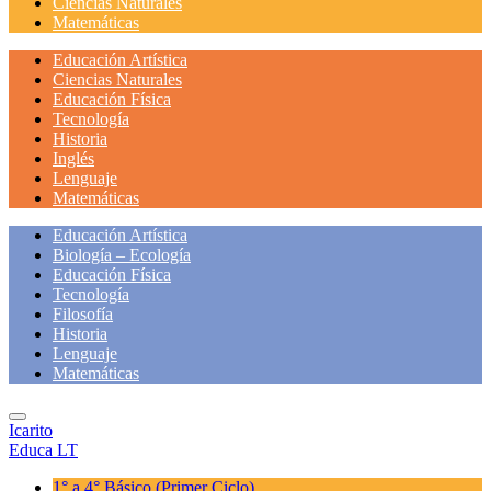
Ciencias Naturales
Matemáticas
Educación Artística
Ciencias Naturales
Educación Física
Tecnología
Historia
Inglés
Lenguaje
Matemáticas
Educación Artística
Biología – Ecología
Educación Física
Tecnología
Filosofía
Historia
Lenguaje
Matemáticas
Icarito
Educa LT
1° a 4° Básico
(Primer Ciclo)