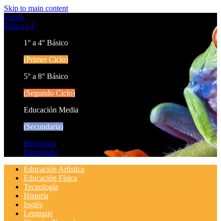
Skip to main content
Icarito
Educa LT
1° a 4° Básico
(Primer Ciclo)
5° a 8° Básico
(Segundo Ciclo)
Educación Media
(Secundaria)
Biografías
Efemérides
Educación Artística
Educación Física
Tecnología
Historia
Inglés
Lenguaje