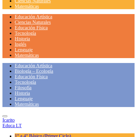
Ciencias Naturales
Matemáticas
Educación Artística
Ciencias Naturales
Educación Física
Tecnología
Historia
Inglés
Lenguaje
Matemáticas
Educación Artística
Biología – Ecología
Educación Física
Tecnología
Filosofía
Historia
Lenguaje
Matemáticas
Icarito
Educa LT
1° a 4° Básico
(Primer Ciclo)