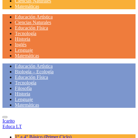
Ciencias Naturales
Matemáticas
Educación Artística
Ciencias Naturales
Educación Física
Tecnología
Historia
Inglés
Lenguaje
Matemáticas
Educación Artística
Biología – Ecología
Educación Física
Tecnología
Filosofía
Historia
Lenguaje
Matemáticas
Icarito
Educa LT
1° a 4° Básico
(Primer Ciclo)