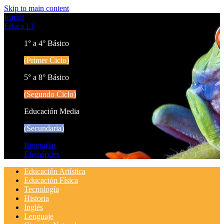
Skip to main content
Icarito
Educa LT
1° a 4° Básico
(Primer Ciclo)
5° a 8° Básico
(Segundo Ciclo)
Educación Media
(Secundaria)
Biografías
Efemérides
Educación Artística
Educación Física
Tecnología
Historia
Inglés
Lenguaje