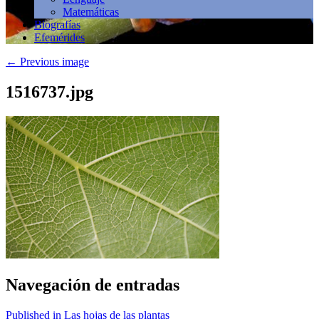
Matemáticas
Biografías
Efemérides
←
Previous image
1516737.jpg
Navegación de entradas
Published in Las hojas de las plantas