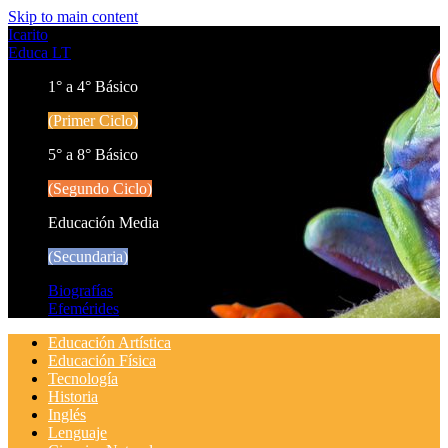
Skip to main content
Icarito
Educa LT
1° a 4° Básico
(Primer Ciclo)
5° a 8° Básico
(Segundo Ciclo)
Educación Media
(Secundaria)
Biografías
Efemérides
Educación Artística
Educación Física
Tecnología
Historia
Inglés
Lenguaje