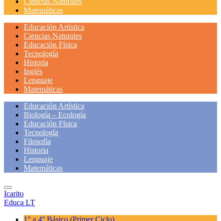
Ciencias Naturales
Matemáticas
Educación Artística
Ciencias Naturales
Educación Física
Tecnología
Historia
Inglés
Lenguaje
Matemáticas
Educación Artística
Biología – Ecología
Educación Física
Tecnología
Filosofía
Historia
Lenguaje
Matemáticas
Icarito
Educa LT
1° a 4° Básico
(Primer Ciclo)