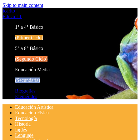
Skip to main content
Icarito
Educa LT
1° a 4° Básico
(Primer Ciclo)
5° a 8° Básico
(Segundo Ciclo)
Educación Media
(Secundaria)
Biografías
Efemérides
Educación Artística
Educación Física
Tecnología
Historia
Inglés
Lenguaje