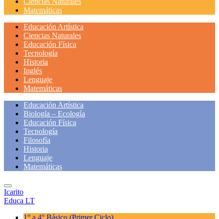
Ciencias Naturales
Matemáticas
Educación Artística
Ciencias Naturales
Educación Física
Tecnología
Historia
Inglés
Lenguaje
Matemáticas
Educación Artística
Biología – Ecología
Educación Física
Tecnología
Filosofía
Historia
Lenguaje
Matemáticas
Icarito
Educa LT
1° a 4° Básico
(Primer Ciclo)