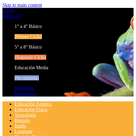
Skip to main content
Icarito
Educa LT
1° a 4° Básico
(Primer Ciclo)
5° a 8° Básico
(Segundo Ciclo)
Educación Media
(Secundaria)
Biografías
Efemérides
Educación Artística
Educación Física
Tecnología
Historia
Inglés
Lenguaje