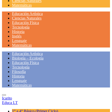
Ciencias Naturales
Matemáticas
Educación Artística
Ciencias Naturales
Educación Física
Tecnología
Historia
Inglés
Lenguaje
Matemáticas
Educación Artística
Biología – Ecología
Educación Física
Tecnología
Filosofía
Historia
Lenguaje
Matemáticas
Icarito
Educa LT
1° a 4° Básico
(Primer Ciclo)