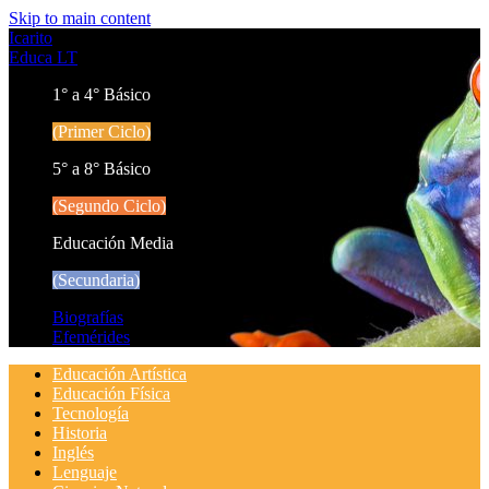
Skip to main content
Icarito
Educa LT
1° a 4° Básico
(Primer Ciclo)
5° a 8° Básico
(Segundo Ciclo)
Educación Media
(Secundaria)
Biografías
Efemérides
Educación Artística
Educación Física
Tecnología
Historia
Inglés
Lenguaje