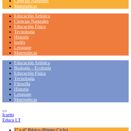
Ciencias Naturales
Matemáticas
Educación Artística
Ciencias Naturales
Educación Física
Tecnología
Historia
Inglés
Lenguaje
Matemáticas
Educación Artística
Biología – Ecología
Educación Física
Tecnología
Filosofía
Historia
Lenguaje
Matemáticas
Icarito
Educa LT
1° a 4° Básico
(Primer Ciclo)