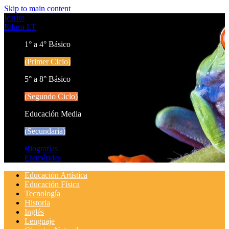
Skip to main content
Icarito
Educa LT
1° a 4° Básico
(Primer Ciclo)
5° a 8° Básico
(Segundo Ciclo)
Educación Media
(Secundaria)
Biografías
Efemérides
Educación Artística
Educación Física
Tecnología
Historia
Inglés
Lenguaje