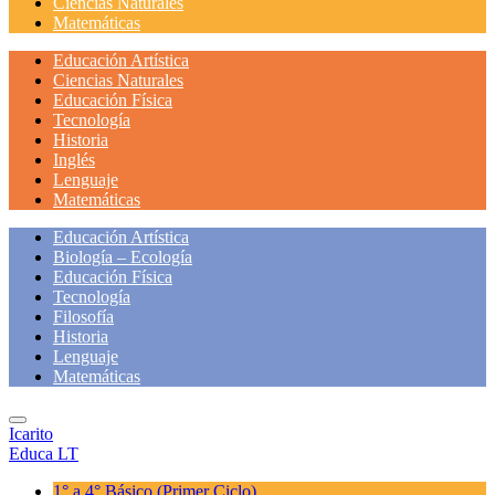
Ciencias Naturales
Matemáticas
Educación Artística
Ciencias Naturales
Educación Física
Tecnología
Historia
Inglés
Lenguaje
Matemáticas
Educación Artística
Biología – Ecología
Educación Física
Tecnología
Filosofía
Historia
Lenguaje
Matemáticas
Icarito
Educa LT
1° a 4° Básico
(Primer Ciclo)