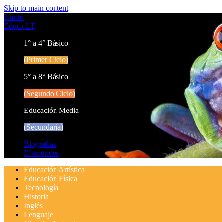
Skip to main content
Icarito
Educa LT
1° a 4° Básico
(Primer Ciclo)
5° a 8° Básico
(Segundo Ciclo)
Educación Media
(Secundaria)
Biografías
Efemérides
Educación Artística
Educación Física
Tecnología
Historia
Inglés
Lenguaje