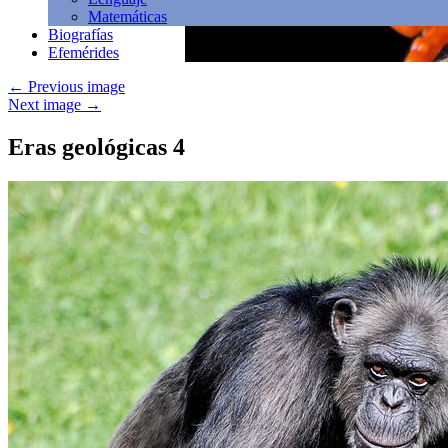
Matemáticas
Biografías
Efemérides
←
Previous image
Next image
→
Eras geológicas 4