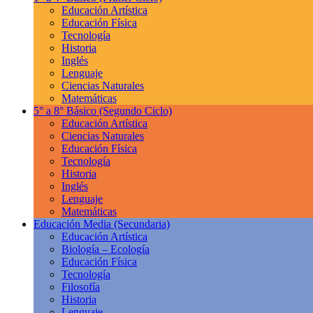
Educación Artística
Educación Física
Tecnología
Historia
Inglés
Lenguaje
Ciencias Naturales
Matemáticas
5° a 8° Básico
(Segundo Ciclo)
Educación Artística
Ciencias Naturales
Educación Física
Tecnología
Historia
Inglés
Lenguaje
Matemáticas
Educación Media
(Secundaria)
Educación Artística
Biología – Ecología
Educación Física
Tecnología
Filosofía
Historia
Lenguaje