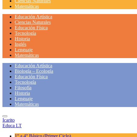
Ciencias Naturales
Matemáticas
Educación Artística
Ciencias Naturales
Educación Física
Tecnología
Historia
Inglés
Lenguaje
Matemáticas
Educación Artística
Biología – Ecología
Educación Física
Tecnología
Filosofía
Historia
Lenguaje
Matemáticas
Icarito
Educa LT
1° a 4° Básico
(Primer Ciclo)