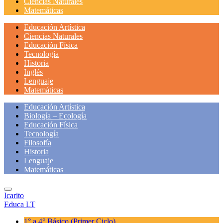
Ciencias Naturales
Matemáticas
Educación Artística
Ciencias Naturales
Educación Física
Tecnología
Historia
Inglés
Lenguaje
Matemáticas
Educación Artística
Biología – Ecología
Educación Física
Tecnología
Filosofía
Historia
Lenguaje
Matemáticas
Icarito
Educa LT
1° a 4° Básico
(Primer Ciclo)