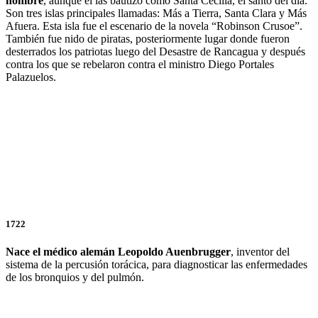
nombre
, aunque él las bautizó como Santa Cecilia, el santo del día.
Son tres islas principales llamadas: Más a Tierra, Santa Clara y Más
Afuera. Esta isla fue el escenario de la novela “Robinson Crusoe”.
También fue nido de piratas, posteriormente lugar donde fueron
desterrados los patriotas luego del Desastre de Rancagua y después
contra los que se rebelaron contra el ministro Diego Portales
Palazuelos.
1722
Nace el médico alemán Leopoldo Auenbrugger
, inventor del
sistema de la percusión torácica, para diagnosticar las enfermedades
de los bronquios y del pulmón.