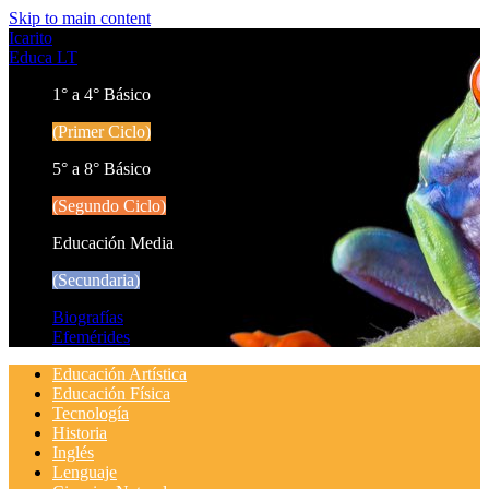
Skip to main content
Icarito
Educa LT
1° a 4° Básico
(Primer Ciclo)
5° a 8° Básico
(Segundo Ciclo)
Educación Media
(Secundaria)
Biografías
Efemérides
Educación Artística
Educación Física
Tecnología
Historia
Inglés
Lenguaje