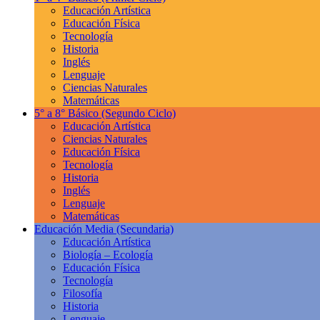
Educación Artística
Educación Física
Tecnología
Historia
Inglés
Lenguaje
Ciencias Naturales
Matemáticas
5° a 8° Básico
(Segundo Ciclo)
Educación Artística
Ciencias Naturales
Educación Física
Tecnología
Historia
Inglés
Lenguaje
Matemáticas
Educación Media
(Secundaria)
Educación Artística
Biología – Ecología
Educación Física
Tecnología
Filosofía
Historia
Lenguaje