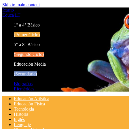
Skip to main content
Icarito
Educa LT
1° a 4° Básico
(Primer Ciclo)
5° a 8° Básico
(Segundo Ciclo)
Educación Media
(Secundaria)
Biografías
Efemérides
Educación Artística
Educación Física
Tecnología
Historia
Inglés
Lenguaje