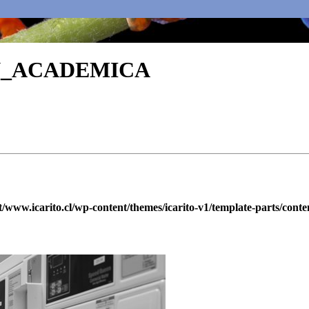
N_ACADEMICA
ww.icarito.cl/wp-content/themes/icarito-v1/template-parts/conte