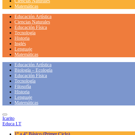
Ciencias Naturales
Matemáticas
Educación Artística
Ciencias Naturales
Educación Física
Tecnología
Historia
Inglés
Lenguaje
Matemáticas
Educación Artística
Biología – Ecología
Educación Física
Tecnología
Filosofía
Historia
Lenguaje
Matemáticas
Icarito
Educa LT
1° a 4° Básico
(Primer Ciclo)