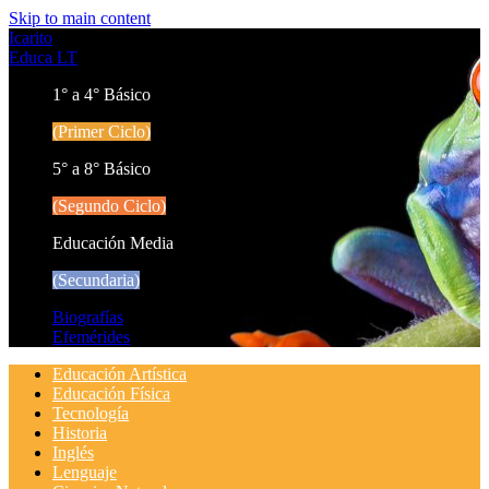
Skip to main content
Icarito
Educa LT
1° a 4° Básico
(Primer Ciclo)
5° a 8° Básico
(Segundo Ciclo)
Educación Media
(Secundaria)
Biografías
Efemérides
Educación Artística
Educación Física
Tecnología
Historia
Inglés
Lenguaje