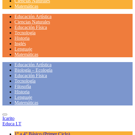
Ciencias Naturales
Matemáticas
Educación Artística
Ciencias Naturales
Educación Física
Tecnología
Historia
Inglés
Lenguaje
Matemáticas
Educación Artística
Biología – Ecología
Educación Física
Tecnología
Filosofía
Historia
Lenguaje
Matemáticas
Icarito
Educa LT
1° a 4° Básico
(Primer Ciclo)