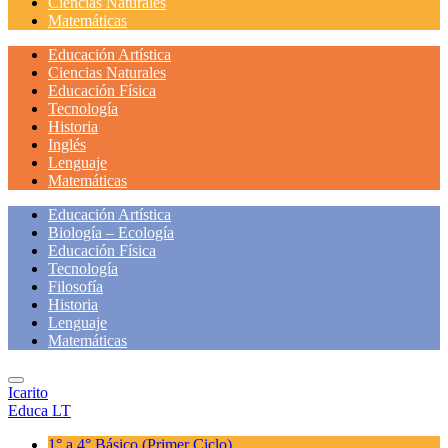
Ciencias Naturales
Matemáticas
Educación Artística
Ciencias Naturales
Educación Física
Tecnología
Historia
Inglés
Lenguaje
Matemáticas
Educación Artística
Biología – Ecología
Educación Física
Tecnología
Filosofía
Historia
Lenguaje
Matemáticas
Icarito
Educa LT
1° a 4° Básico
(Primer Ciclo)