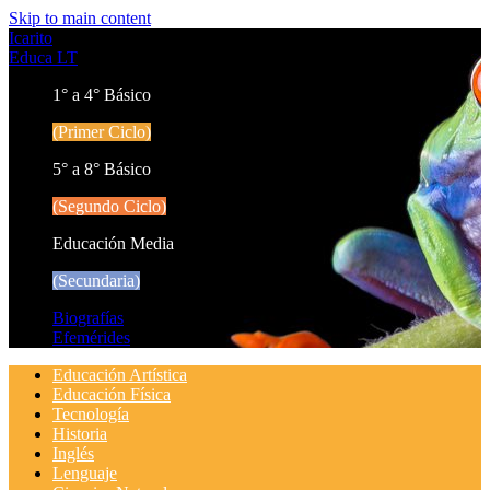
Skip to main content
Icarito
Educa LT
1° a 4° Básico
(Primer Ciclo)
5° a 8° Básico
(Segundo Ciclo)
Educación Media
(Secundaria)
Biografías
Efemérides
Educación Artística
Educación Física
Tecnología
Historia
Inglés
Lenguaje