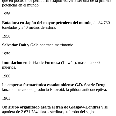
que en pocos años permitiría a Japón volver a ser una de la primera
potencias en el mundo.
1956
Botadura en Japón del mayor petrolero del mundo
, de 84.730
toneladas y 340 metros de eslora.
1958
Salvador Dalí y Gala
contraen matrimonio.
1959
Inundación en la isla de Formosa
(Taiwán), más de 2.000
muertos.
1960
La
empresa farmacéutica estadounidense G.D. Searle Drug
lanza al mercado el producto Enovoid, la píldora anticonceptiva.
1963
Un
grupo organizado asalta el tren de Glasgow-Londres
y se
apodera de 2.631.784 libras esterlinas, «el robo del siglo».