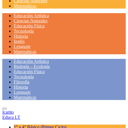
Ciencias Naturales
Matemáticas
Educación Artística
Ciencias Naturales
Educación Física
Tecnología
Historia
Inglés
Lenguaje
Matemáticas
Educación Artística
Biología – Ecología
Educación Física
Tecnología
Filosofía
Historia
Lenguaje
Matemáticas
Icarito
Educa LT
1° a 4° Básico
(Primer Ciclo)