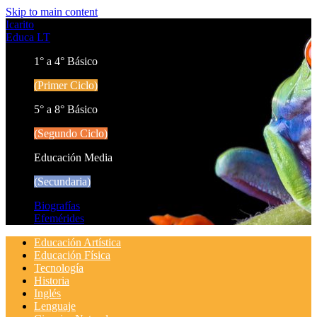
Skip to main content
Icarito
Educa LT
1° a 4° Básico
(Primer Ciclo)
5° a 8° Básico
(Segundo Ciclo)
Educación Media
(Secundaria)
Biografías
Efemérides
Educación Artística
Educación Física
Tecnología
Historia
Inglés
Lenguaje