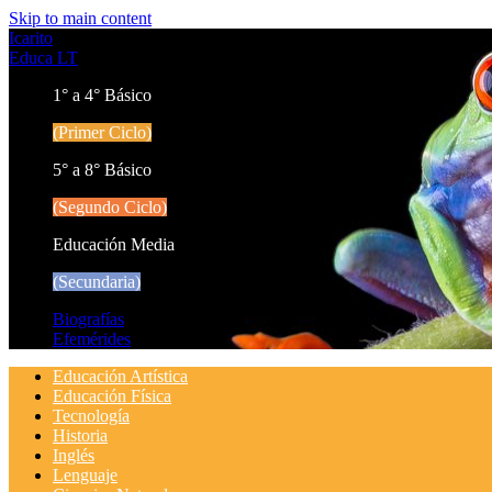
Skip to main content
Icarito
Educa LT
1° a 4° Básico
(Primer Ciclo)
5° a 8° Básico
(Segundo Ciclo)
Educación Media
(Secundaria)
Biografías
Efemérides
Educación Artística
Educación Física
Tecnología
Historia
Inglés
Lenguaje