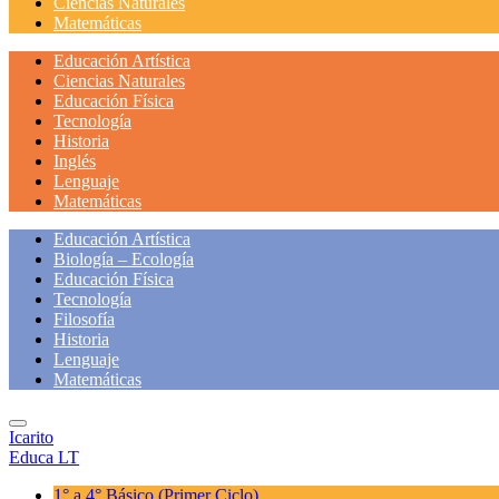
Ciencias Naturales
Matemáticas
Educación Artística
Ciencias Naturales
Educación Física
Tecnología
Historia
Inglés
Lenguaje
Matemáticas
Educación Artística
Biología – Ecología
Educación Física
Tecnología
Filosofía
Historia
Lenguaje
Matemáticas
Icarito
Educa LT
1° a 4° Básico
(Primer Ciclo)