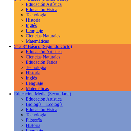
Educación Artística
Educación Física
Tecnología
Historia
Inglés
Lenguaje
Ciencias Naturales
Matemáticas
5° a 8° Básico
(Segundo Ciclo)
Educación Artística
Ciencias Naturales
Educación Física
Tecnología
Historia
Inglés
Lenguaje
Matemáticas
Educación Media
(Secundaria)
Educación Artística
Biología – Ecología
Educación Física
Tecnología
Filosofía
Historia
Lenguaje