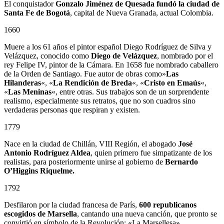
El conquistador
Gonzalo Jiménez de Quesada
fundó la ciudad de
Santa Fe de Bogotá
, capital de Nueva Granada, actual Colombia.
1660
Muere a los 61 años el pintor español Diego Rodríguez de Silva y
Velázquez, conocido como
Diego de Velázquez
, nombrado por el
rey Felipe IV, pintor de la Cámara. En 1658 fue nombrado caballero
de la Orden de Santiago. Fue autor de obras como»
Las
Hilanderas
«, «
La Rendición de Breda
«, «
Cristo en Emaús
«,
«
Las Meninas
«, entre otras. Sus trabajos son de un sorprendente
realismo, especialmente sus retratos, que no son cuadros sino
verdaderas personas que respiran y existen.
1779
Nace en la ciudad de Chillán, VIII Región, el abogado
José
Antonio Rodríguez Aldea
, quien primero fue simpatizante de los
realistas, para posteriormente unirse al gobierno de
Bernardo
O’Higgins Riquelme.
1792
Desfilaron por la ciudad francesa de París,
600 republicanos
escogidos de Marsella
, cantando una nueva canción, que pronto se
convirtió en símbolo de la Revolución: «La Marsellesa»,