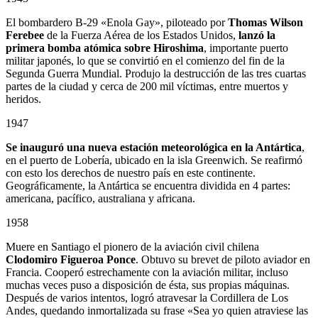
El bombardero B-29 «Enola Gay», piloteado por
Thomas Wilson
Ferebee
de la Fuerza Aérea de los Estados Unidos,
lanzó la
primera bomba atómica sobre Hiroshima
, importante puerto
militar japonés, lo que se convirtió en el comienzo del fin de la
Segunda Guerra Mundial. Produjo la destrucción de las tres cuartas
partes de la ciudad y cerca de 200 mil víctimas, entre muertos y
heridos.
1947
Se inauguró una nueva estación meteorológica en la Antártica
,
en el puerto de Lobería, ubicado en la isla Greenwich. Se reafirmó
con esto los derechos de nuestro país en este continente.
Geográficamente, la Antártica se encuentra dividida en 4 partes:
americana, pacífico, australiana y africana.
1958
Muere en Santiago el pionero de la aviación civil chilena
Clodomiro Figueroa Ponce
. Obtuvo su brevet de piloto aviador en
Francia. Cooperó estrechamente con la aviación militar, incluso
muchas veces puso a disposición de ésta, sus propias máquinas.
Después de varios intentos, logró atravesar la Cordillera de Los
Andes, quedando inmortalizada su frase «Sea yo quien atraviese las