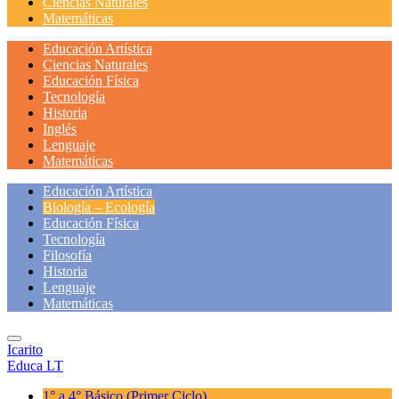
Ciencias Naturales
Matemáticas
Educación Artística
Ciencias Naturales
Educación Física
Tecnología
Historia
Inglés
Lenguaje
Matemáticas
Educación Artística
Biología – Ecología
Educación Física
Tecnología
Filosofía
Historia
Lenguaje
Matemáticas
Icarito
Educa LT
1° a 4° Básico
(Primer Ciclo)