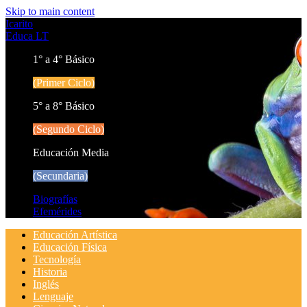
Skip to main content
Icarito
Educa LT
1° a 4° Básico
(Primer Ciclo)
5° a 8° Básico
(Segundo Ciclo)
Educación Media
(Secundaria)
Biografías
Efemérides
Educación Artística
Educación Física
Tecnología
Historia
Inglés
Lenguaje