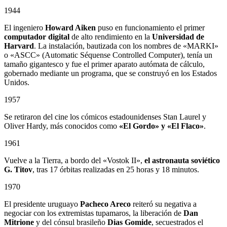
1944
El ingeniero
Howard Aiken
puso en funcionamiento el primer
computador digital
de alto rendimiento en la
Universidad de
Harvard
. La instalación, bautizada con los nombres de «MARKI»
o «ASCC» (Automatic Séquense Controlled Computer), tenía un
tamaño gigantesco y fue el primer aparato autómata de cálculo,
gobernado mediante un programa, que se construyó en los Estados
Unidos.
1957
Se retiraron del cine los cómicos estadounidenses Stan Laurel y
Oliver Hardy, más conocidos como
«El Gordo» y «El Flaco»
.
1961
Vuelve a la Tierra, a bordo del «Vostok II»,
el astronauta soviético
G. Titov
, tras 17 órbitas realizadas en 25 horas y 18 minutos.
1970
El presidente uruguayo
Pacheco Areco
reiteró su negativa a
negociar con los extremistas tupamaros, la liberación de
Dan
Mitrione
y del cónsul brasileño
Dias Gomide
, secuestrados el