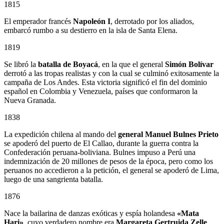
1815
El emperador francés
Napoleón I
, derrotado por los aliados,
embarcó rumbo a su destierro en la isla de Santa Elena.
1819
Se libró la
batalla de Boyacá
, en la que el general
Simón Bolívar
derrotó a las tropas realistas y con la cual se culminó exitosamente la
campaña de Los Andes. Esta victoria significó el fin del dominio
español en Colombia y Venezuela, países que conformaron la
Nueva Granada.
1838
La expedición chilena al mando del
general Manuel Bulnes Prieto
se apoderó del puerto de El Callao, durante la guerra contra la
Confederación peruana-boliviana. Bulnes impuso a Perú una
indemnización de 20 millones de pesos de la época, pero como los
peruanos no accedieron a la petición, el general se apoderó de Lima,
luego de una sangrienta batalla.
1876
Nace la bailarina de danzas exóticas y espía holandesa
«Mata
Hari»
, cuyo verdadero nombre era
Margareta Gertruida Zelle
.