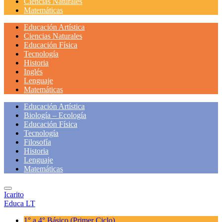
Ciencias Naturales
Matemáticas
Educación Artística
Ciencias Naturales
Educación Física
Tecnología
Historia
Inglés
Lenguaje
Matemáticas
Educación Artística
Biología – Ecología
Educación Física
Tecnología
Filosofía
Historia
Lenguaje
Matemáticas
Icarito
Educa LT
1° a 4° Básico
(Primer Ciclo)