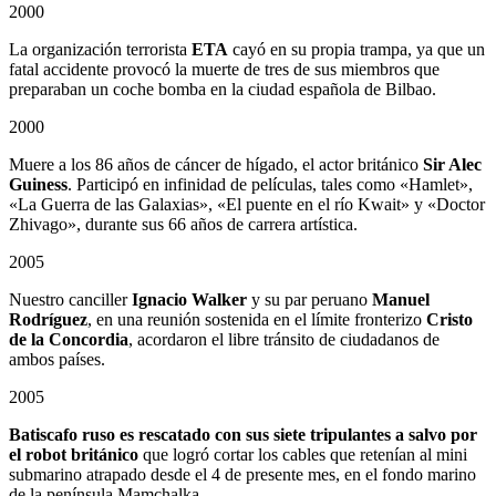
2000
La organización terrorista
ETA
cayó en su propia trampa, ya que un
fatal accidente provocó la muerte de tres de sus miembros que
preparaban un coche bomba en la ciudad española de Bilbao.
2000
Muere a los 86 años de cáncer de hígado, el actor británico
Sir Alec
Guiness
. Participó en infinidad de películas, tales como «Hamlet»,
«La Guerra de las Galaxias», «El puente en el río Kwait» y «Doctor
Zhivago», durante sus 66 años de carrera artística.
2005
Nuestro canciller
Ignacio Walker
y su par peruano
Manuel
Rodríguez
, en una reunión sostenida en el límite fronterizo
Cristo
de la Concordia
, acordaron el libre tránsito de ciudadanos de
ambos países.
2005
Batiscafo ruso es rescatado con sus siete tripulantes a salvo por
el robot británico
que logró cortar los cables que retenían al mini
submarino atrapado desde el 4 de presente mes, en el fondo marino
de la península Mamchalka.