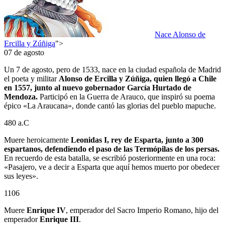
Nace Alonso de
Ercilla y Zúñiga
">
07 de agosto
Un 7 de agosto, pero de 1533, nace en la ciudad española de Madrid
el poeta y militar
Alonso de Ercilla y Zúñiga, quien llegó a Chile
en 1557, junto al nuevo gobernador García Hurtado de
Mendoza.
Participó en la Guerra de Arauco, que inspiró su poema
épico «La Araucana», donde cantó las glorias del pueblo mapuche.
480 a.C
Muere heroicamente
Leonidas I, rey de Esparta, junto a 300
espartanos, defendiendo el paso de las Termópilas de los persas.
En recuerdo de esta batalla, se escribió posteriormente en una roca:
«Pasajero, ve a decir a Esparta que aquí hemos muerto por obedecer
sus leyes».
1106
Muere
Enrique IV
, emperador del Sacro Imperio Romano, hijo del
emperador
Enrique III
.