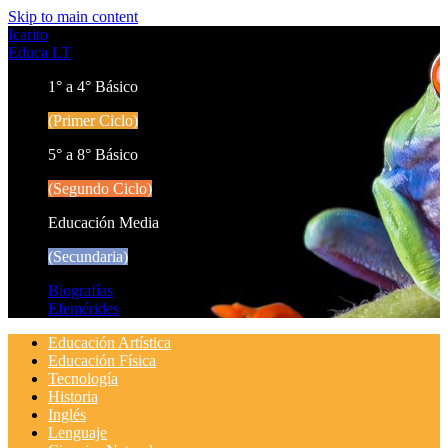
Skip to main content
Icarito
Educa LT
1° a 4° Básico
(Primer Ciclo)
5° a 8° Básico
(Segundo Ciclo)
Educación Media
(Secundaria)
Biografías
Efemérides
Educación Artística
Educación Física
Tecnología
Historia
Inglés
Lenguaje