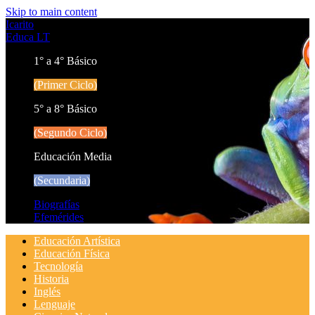
Skip to main content
Icarito
Educa LT
1° a 4° Básico
(Primer Ciclo)
5° a 8° Básico
(Segundo Ciclo)
Educación Media
(Secundaria)
Biografías
Efemérides
Educación Artística
Educación Física
Tecnología
Historia
Inglés
Lenguaje