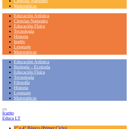
Ciencias Naturales
Matemáticas
Educación Artística
Ciencias Naturales
Educación Física
Tecnología
Historia
Inglés
Lenguaje
Matemáticas
Educación Artística
Biología – Ecología
Educación Física
Tecnología
Filosofía
Historia
Lenguaje
Matemáticas
Icarito
Educa LT
1° a 4° Básico
(Primer Ciclo)