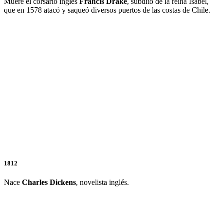
Muere el corsario inglés
Francis Drake
, súbdito de la reina Isabel,
que en 1578 atacó y saqueó diversos puertos de las costas de Chile.
1812
Nace
Charles Dickens
, novelista inglés.