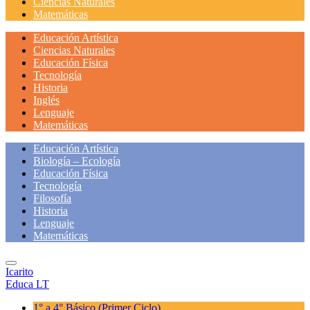
Ciencias Naturales
Matemáticas
Educación Artística
Ciencias Naturales
Educación Física
Tecnología
Historia
Inglés
Lenguaje
Matemáticas
Educación Artística
Biología – Ecología
Educación Física
Tecnología
Filosofía
Historia
Lenguaje
Matemáticas
Icarito
Educa LT
1° a 4° Básico
(Primer Ciclo)