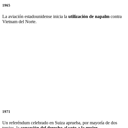
1965
La aviación estadounidense inicia la
utilización de napalm
contra
Vietnam del Norte.
1971
Un referéndum celebrado en Suiza aprueba, por mayoría de dos
tercios, la
concesión del derecho al voto a la mujer
.