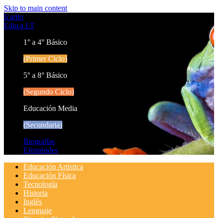
Skip to main content
Icarito
Educa LT
1° a 4° Básico
(Primer Ciclo)
5° a 8° Básico
(Segundo Ciclo)
Educación Media
(Secundaria)
Biografías
Efemérides
Educación Artística
Educación Física
Tecnología
Historia
Inglés
Lenguaje