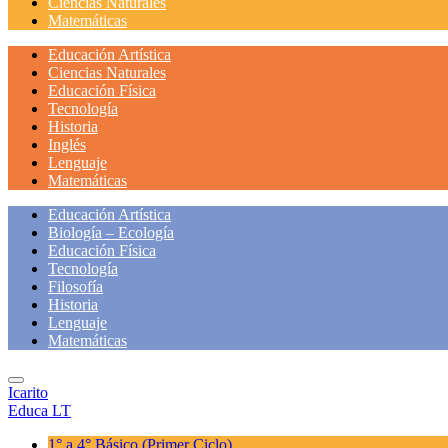
Ciencias Naturales
Matemáticas
Educación Artística
Ciencias Naturales
Educación Física
Tecnología
Historia
Inglés
Lenguaje
Matemáticas
Educación Artística
Biología – Ecología
Educación Física
Tecnología
Filosofía
Historia
Lenguaje
Matemáticas
Icarito
Educa LT
1° a 4° Básico
(Primer Ciclo)