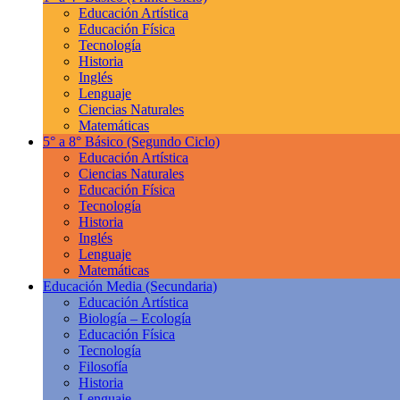
Educación Artística
Educación Física
Tecnología
Historia
Inglés
Lenguaje
Ciencias Naturales
Matemáticas
5° a 8° Básico
(Segundo Ciclo)
Educación Artística
Ciencias Naturales
Educación Física
Tecnología
Historia
Inglés
Lenguaje
Matemáticas
Educación Media
(Secundaria)
Educación Artística
Biología – Ecología
Educación Física
Tecnología
Filosofía
Historia
Lenguaje