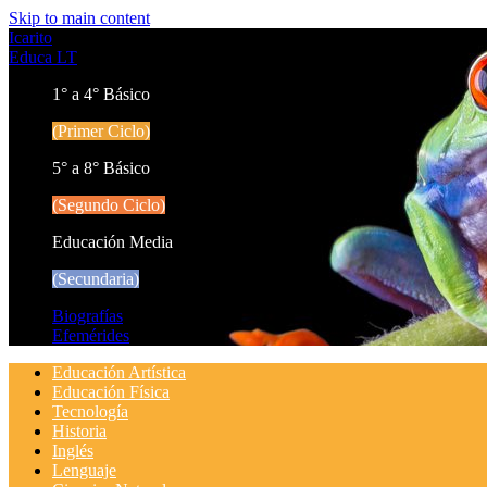
Skip to main content
Icarito
Educa LT
1° a 4° Básico
(Primer Ciclo)
5° a 8° Básico
(Segundo Ciclo)
Educación Media
(Secundaria)
Biografías
Efemérides
Educación Artística
Educación Física
Tecnología
Historia
Inglés
Lenguaje