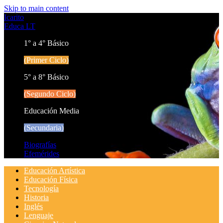
Skip to main content
Icarito
Educa LT
1° a 4° Básico
(Primer Ciclo)
5° a 8° Básico
(Segundo Ciclo)
Educación Media
(Secundaria)
Biografías
Efemérides
Educación Artística
Educación Física
Tecnología
Historia
Inglés
Lenguaje