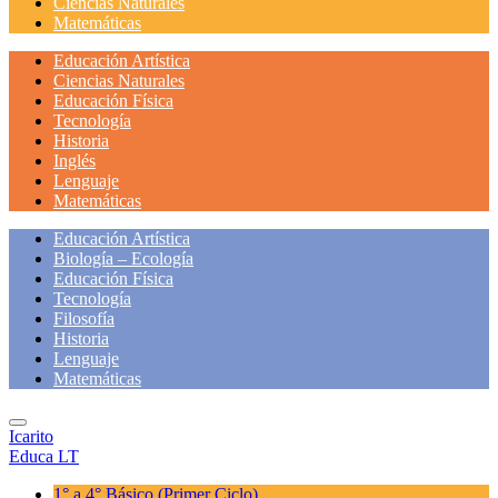
Ciencias Naturales
Matemáticas
Educación Artística
Ciencias Naturales
Educación Física
Tecnología
Historia
Inglés
Lenguaje
Matemáticas
Educación Artística
Biología – Ecología
Educación Física
Tecnología
Filosofía
Historia
Lenguaje
Matemáticas
Icarito
Educa LT
1° a 4° Básico
(Primer Ciclo)