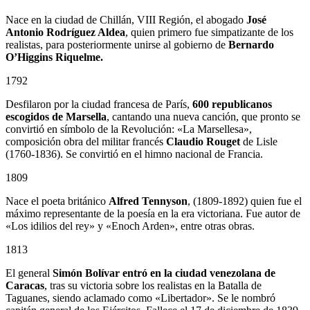
Nace en la ciudad de Chillán, VIII Región, el abogado
José
Antonio Rodríguez Aldea
, quien primero fue simpatizante de los
realistas, para posteriormente unirse al gobierno de
Bernardo
O’Higgins Riquelme.
1792
Desfilaron por la ciudad francesa de París,
600 republicanos
escogidos de Marsella
, cantando una nueva canción, que pronto se
convirtió en símbolo de la Revolución: «La Marsellesa»,
composición obra del militar francés
Claudio Rouget
de Lisle
(1760-1836). Se convirtió en el himno nacional de Francia.
1809
Nace el poeta británico
Alfred Tennyson
, (1809-1892) quien fue el
máximo representante de la poesía en la era victoriana. Fue autor de
«Los idilios del rey» y «Enoch Arden», entre otras obras.
1813
El general
Simón Bolívar entró en la ciudad venezolana de
Caracas
, tras su victoria sobre los realistas en la Batalla de
Taguanes, siendo aclamado como «Libertador». Se le nombró