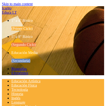
Skip to main content
Icarito
Educa LT
1° a 4° Básico
(Primer Ciclo)
5° a 8° Básico
(Segundo Ciclo)
Educación Media
(Secundaria)
Biografías
Efemérides
Educación Artística
Educación Física
Tecnología
Historia
Inglés
Lenguaje