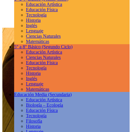
Educación Artística
Educación Física
Tecnología
Historia
Inglés
Lenguaje
Ciencias Naturales
Matemáticas
5° a 8° Básico
(Segundo Ciclo)
Educación Artística
Ciencias Naturales
Educación Física
Tecnología
Historia
Inglés
Lenguaje
Matemáticas
Educación Media
(Secundaria)
Educación Artística
Biología – Ecología
Educación Física
Tecnología
Filosofía
Historia
Lenguaje