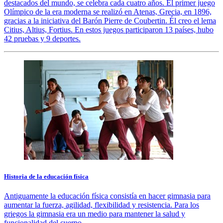
destacados del mundo, se celebra cada cuatro años. El primer juego
Olímpico de la era moderna se realizó en Atenas, Grecia, en 1896,
gracias a la iniciativa del Barón Pierre de Coubertin. Él creo el lema
Citius, Altius, Fortius. En estos juegos participaron 13 países, hubo
42 pruebas y 9 deportes.
Historia de la educación física
Antiguamente la educación física consistía en hacer gimnasia para
aumentar la fuerza, agilidad, flexibilidad y resistencia. Para los
griegos la gimnasia era un medio para mantener la salud y
funcionalidad del cuerpo.