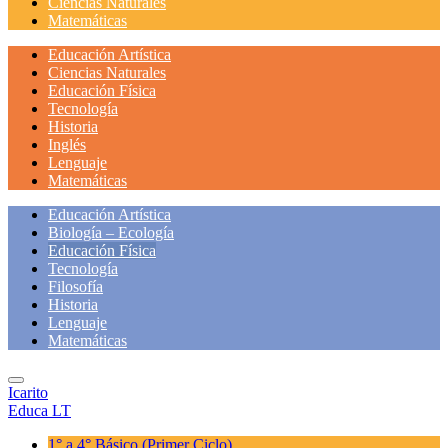
Ciencias Naturales
Matemáticas
Educación Artística
Ciencias Naturales
Educación Física
Tecnología
Historia
Inglés
Lenguaje
Matemáticas
Educación Artística
Biología – Ecología
Educación Física
Tecnología
Filosofía
Historia
Lenguaje
Matemáticas
Icarito
Educa LT
1° a 4° Básico
(Primer Ciclo)