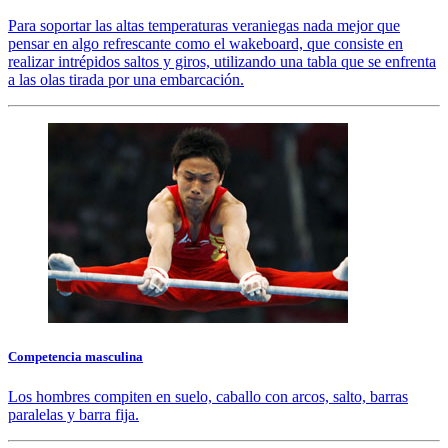
Para soportar las altas temperaturas veraniegas nada mejor que
pensar en algo refrescante como el wakeboard, que consiste en
realizar intrépidos saltos y giros, utilizando una tabla que se enfrenta
a las olas tirada por una embarcación.
Competencia masculina
Los hombres compiten en suelo, caballo con arcos, salto, barras
paralelas y barra fija.