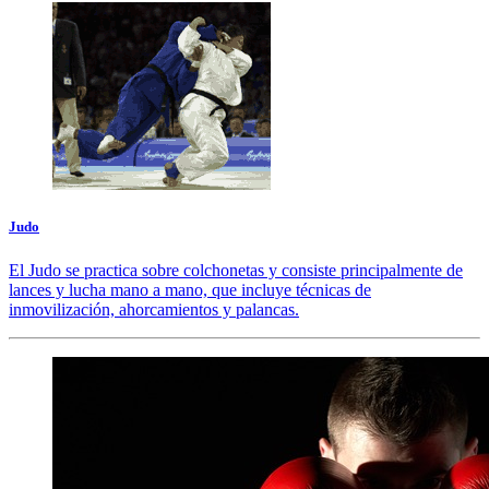
Judo
El Judo se practica sobre colchonetas y consiste principalmente de
lances y lucha mano a mano, que incluye técnicas de
inmovilización, ahorcamientos y palancas.