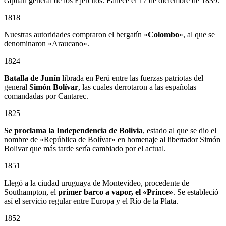
capitán general de los Ejércitos. Fallece el 17 de diciembre de 1839.
1818
Nuestras autoridades compraron el bergatín «
Colombo
«, al que se
denominaron «Araucano».
1824
Batalla de Junín
librada en Perú entre las fuerzas patriotas del
general
Simón Bolívar
, las cuales derrotaron a las españolas
comandadas por Cantarec.
1825
Se proclama la Independencia de Bolivia
, estado al que se dio el
nombre de «República de Bolívar» en homenaje al libertador Simón
Bolivar que más tarde sería cambiado por el actual.
1851
Llegó a la ciudad uruguaya de Montevideo, procedente de
Southampton, el
primer barco a vapor, el «Prince»
. Se estableció
así el servicio regular entre Europa y el Río de la Plata.
1852