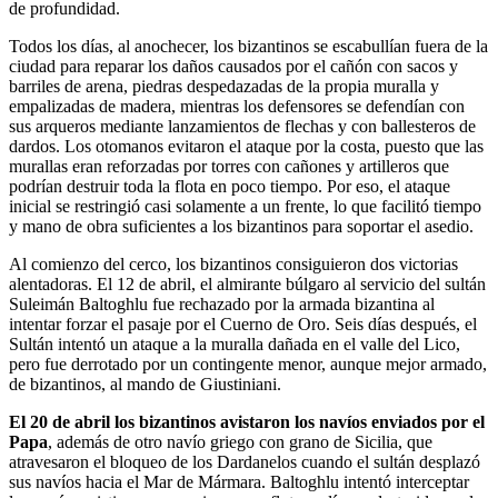
de profundidad.
Todos los días, al anochecer, los bizantinos se escabullían fuera de la
ciudad para reparar los daños causados por el cañón con sacos y
barriles de arena, piedras despedazadas de la propia muralla y
empalizadas de madera, mientras los defensores se defendían con
sus arqueros mediante lanzamientos de flechas y con ballesteros de
dardos. Los otomanos evitaron el ataque por la costa, puesto que las
murallas eran reforzadas por torres con cañones y artilleros que
podrían destruir toda la flota en poco tiempo. Por eso, el ataque
inicial se restringió casi solamente a un frente, lo que facilitó tiempo
y mano de obra suficientes a los bizantinos para soportar el asedio.
Al comienzo del cerco, los bizantinos consiguieron dos victorias
alentadoras. El 12 de abril, el almirante búlgaro al servicio del sultán
Suleimán Baltoghlu fue rechazado por la armada bizantina al
intentar forzar el pasaje por el Cuerno de Oro. Seis días después, el
Sultán intentó un ataque a la muralla dañada en el valle del Lico,
pero fue derrotado por un contingente menor, aunque mejor armado,
de bizantinos, al mando de Giustiniani.
El 20 de abril los bizantinos avistaron los navíos enviados por el
Papa
, además de otro navío griego con grano de Sicilia, que
atravesaron el bloqueo de los Dardanelos cuando el sultán desplazó
sus navíos hacia el Mar de Mármara. Baltoghlu intentó interceptar