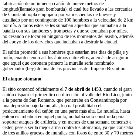
fabricación de un inmenso cañón de nueve metros de
longitud(llamado gran bombarda), el cual fue llevado a las cercanías
de Constantinopla empujado por varios cientos de bueyes y
auxiliado por un contingente de 100 hombres a la velocidad de 2 km
por día. A todos estos se les sumaban aquellos que animaban a la
batalla con sus tambores y trompetas y que se contaban por miles,
no cesando de tocar en ninguno de los momentos del asedio, además
del apoyo de los derviches que incitaban a destruir la ciudad.
El sultán prometió a sus hombres que estarían tres días de pillaje y
botín, enardeciendo así los ánimos entre ellos, además de asegurar
que aquel que coronara primero la muralla sería nombrado
gobernador (bey) de una de las provincias del Imperio Bizantino.
El ataque otomano
El sitio comenzó oficialmente el
7 de abril de 1453
, cuando el gran
cañón disparó el primer tiro en dirección al valle del Río Lico, junto
a la puerta de San Romano, que penetraba en Constantinopla por
una depresión bajo la muralla, lo cual posibilitaba el
posicionamiento del cañón en una parte más alta. La muralla, hasta
entonces imbatida en aquel punto, no había sido construida para
soportar ataques de artillería, y en menos de una semana comenzó a
ceder, pese a ser la mejor arma contra los otomanos, ya que constaba
de tres anillos gruesos de murallas con fosos de entre 30 y 70 metros