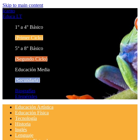
Skip to main content
Icarito
Educa LT
1° a 4° Básico
(Primer Ciclo)
5° a 8° Básico
(Segundo Ciclo)
Educación Media
(Secundaria)
Biografías
Efemérides
Educación Artística
Educación Física
Tecnología
Historia
Inglés
Lenguaje