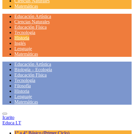
Ciencias Naturales
Matemáticas
Educación Artística
Ciencias Naturales
Educación Física
Tecnología
Historia
Inglés
Lenguaje
Matemáticas
Educación Artística
Biología – Ecología
Educación Física
Tecnología
Filosofía
Historia
Lenguaje
Matemáticas
Icarito
Educa LT
1° a 4° Básico
(Primer Ciclo)