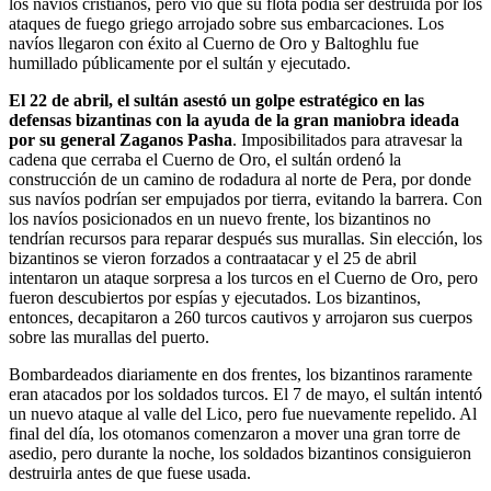
los navíos cristianos, pero vio que su flota podía ser destruida por los
ataques de fuego griego arrojado sobre sus embarcaciones. Los
navíos llegaron con éxito al Cuerno de Oro y Baltoghlu fue
humillado públicamente por el sultán y ejecutado.
El 22 de abril, el sultán asestó un golpe estratégico en las
defensas bizantinas con la ayuda de la gran maniobra ideada
por su general Zaganos Pasha
. Imposibilitados para atravesar la
cadena que cerraba el Cuerno de Oro, el sultán ordenó la
construcción de un camino de rodadura al norte de Pera, por donde
sus navíos podrían ser empujados por tierra, evitando la barrera. Con
los navíos posicionados en un nuevo frente, los bizantinos no
tendrían recursos para reparar después sus murallas. Sin elección, los
bizantinos se vieron forzados a contraatacar y el 25 de abril
intentaron un ataque sorpresa a los turcos en el Cuerno de Oro, pero
fueron descubiertos por espías y ejecutados. Los bizantinos,
entonces, decapitaron a 260 turcos cautivos y arrojaron sus cuerpos
sobre las murallas del puerto.
Bombardeados diariamente en dos frentes, los bizantinos raramente
eran atacados por los soldados turcos. El 7 de mayo, el sultán intentó
un nuevo ataque al valle del Lico, pero fue nuevamente repelido. Al
final del día, los otomanos comenzaron a mover una gran torre de
asedio, pero durante la noche, los soldados bizantinos consiguieron
destruirla antes de que fuese usada.