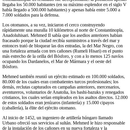
llegaba los 50.000 habitantes (en su máximo esplendor en el siglo V
había llegado a 500.000 habitantes) y apenas había entre 5.000 a
7.000 soldados para la defensa.
Los otomanos, a su vez, iniciaron el cerco construyendo
rápidamente una muralla 10 kilómetros al norte de Constantinopla,
Anadoluhisari. Mehmed II sabía que los asedios anteriores habían
fracasado porque la ciudad recibía suministros a través del mar y
entonces trató de bloquear las dos entradas, la del Mar Negro, con
una fortaleza armada con tres cañones (Rumeli Hisari) en el punto
más estrecho de la orilla del Bósforo, y con a lo menos 125 navíos
ocupando los Dardanelos, el Mar de Mármara y el oeste del
Bósforo.
Mehmed también reunió un ejército estimado en 100.000 soldados,
80.000 de los cuales eran combatientes turcos profesionales; los
demás, reclutas capturados en campañas anteriores, mercenarios,
aventureros, voluntarios de Anatolia, los bashi-bazuks y renegados
cristianos, los cuales serían empleados en los asaltos directos. 12.000
de estos soldados eran jenízaros (infantería) y 15.000 cipayos
(caballería), la élite del ejército otomano.
Al inicio de 1452, un ingeniero de artillería húngaro llamado
Urbano ofreció sus servicios al sultán. Mehmed le hizo responsable
de la instalación de los cañones en su nueva fortaleza y la