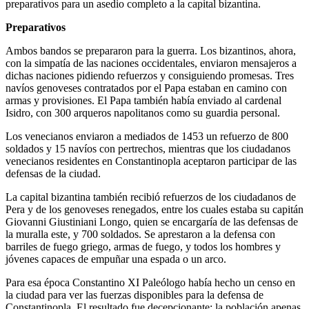
preparativos para un asedio completo a la capital bizantina.
Preparativos
Ambos bandos se prepararon para la guerra. Los bizantinos, ahora,
con la simpatía de las naciones occidentales, enviaron mensajeros a
dichas naciones pidiendo refuerzos y consiguiendo promesas. Tres
navíos genoveses contratados por el Papa estaban en camino con
armas y provisiones. El Papa también había enviado al cardenal
Isidro, con 300 arqueros napolitanos como su guardia personal.
Los venecianos enviaron a mediados de 1453 un refuerzo de 800
soldados y 15 navíos con pertrechos, mientras que los ciudadanos
venecianos residentes en Constantinopla aceptaron participar de las
defensas de la ciudad.
La capital bizantina también recibió refuerzos de los ciudadanos de
Pera y de los genoveses renegados, entre los cuales estaba su capitán
Giovanni Giustiniani Longo, quien se encargaría de las defensas de
la muralla este, y 700 soldados. Se aprestaron a la defensa con
barriles de fuego griego, armas de fuego, y todos los hombres y
jóvenes capaces de empuñar una espada o un arco.
Para esa época Constantino XI Paleólogo había hecho un censo en
la ciudad para ver las fuerzas disponibles para la defensa de
Constantinopla. El resultado fue decepcionante: la población apenas