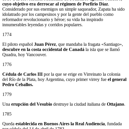
cuyo objetivo era derrocar al régimen de Porfirio Díaz
.
Considerado por sus enemigos un simple saqueador, Zapata ha sido
idolatrado por los campesinos y por la gente del pueblo como
reformador revolucionario y héroe; su vida ha inspirado
innumerables leyendas y corridos populares.
1774
El piloto español
Juan Pérez
, que mandaba la fragata «Santiago»,
descubre en la costa occidental de Canadá
la isla que se llamó
Quadra, hoy Vancouver.
1776
Cédula de Carlos III
por la que se erige en Virreinato la colonia
del Río de la Plata, hoy Argentina, cuyo primer virrey fue
el general
Pedro Ceballos.
1779
Una
erupción del Vesubio
destruye la ciudad italiana de
Ottajano
.
1785
Queda
establecida en Buenos Aires la Real Audiencia
, fundada
por cédula del 14 de abril de 1783.