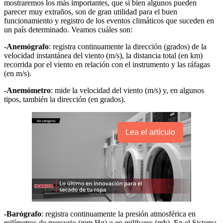
mostraremos los más importantes, que si bien algunos pueden
parecer muy extraños, son de gran utilidad para el buen
funcionamiento y registro de los eventos climáticos que suceden en
un país determinado. Veamos cuáles son:
-Anemógrafo
: registra continuamente la dirección (grados) de la
velocidad instantánea del viento (m/s), la distancia total (en km)
recorrida por el viento en relación con el instrumento y las ráfagas
(en m/s).
-Anemómetro
: mide la velocidad del viento (m/s) y, en algunos
tipos, también la dirección (en grados).
Lea el artículo
-Barógrafo
: registra continuamente la presión atmosférica en
milímetros de mercurio (mm Hg) o en milibares (mb). En el Sistema