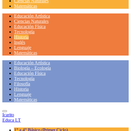
Ciencias Naturales
Matemáticas
Educación Artística
Ciencias Naturales
Educación Física
Tecnología
Historia
Inglés
Lenguaje
Matemáticas
Educación Artística
Biología – Ecología
Educación Física
Tecnología
Filosofía
Historia
Lenguaje
Matemáticas
Icarito
Educa LT
1° a 4° Básico
(Primer Ciclo)