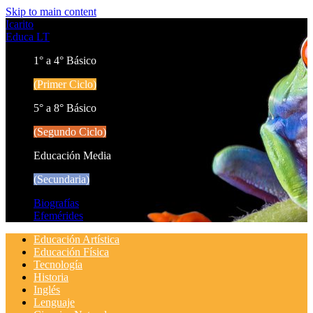
Skip to main content
Icarito
Educa LT
1° a 4° Básico
(Primer Ciclo)
5° a 8° Básico
(Segundo Ciclo)
Educación Media
(Secundaria)
Biografías
Efemérides
Educación Artística
Educación Física
Tecnología
Historia
Inglés
Lenguaje