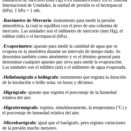
Internacional de Unidades, la unidad de presión es el hectopascal
(hPa). 1 hPa = 1 mb.
-Barómetro de Mercurio
: instrumento para medir la presión
atmosférica, la cual se equilibra con el peso de una columna de
mercurio. Las unidades son el milímetro de mercurio (mm Hg), el
milibar (mb) o el hectopascal (hPa).
-Evaporímetro
: aparato para medir la cantidad de agua que se
evapora en la atmósfera durante un intervalo de tiempo dado. Se
denomina también como atmómetro y es el término general para
denominar cualquier aparato que sirva para medir la evaporación.
Las unidades son el mililitro (ml) o el milímetro de agua evaporada.
-Heliofanógrafo o heliógrafo
: instrumento que registra la duración
de la insolación o brillo solar, en horas y décimos.
-Higrógrafo
: aparato que registra el porcentaje de la humedad
relativa del aire.
-Higrotermógrafo
: registra, simultáneamente, la temperatura (°C) y
el porcentaje de humedad relativa del aire.
-Microbarógrafo
: igual que el barógrafo, pero registra variaciones
de la presión mucho menores.