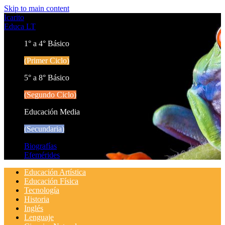
Skip to main content
Icarito
Educa LT
1° a 4° Básico
(Primer Ciclo)
5° a 8° Básico
(Segundo Ciclo)
Educación Media
(Secundaria)
Biografías
Efemérides
Educación Artística
Educación Física
Tecnología
Historia
Inglés
Lenguaje