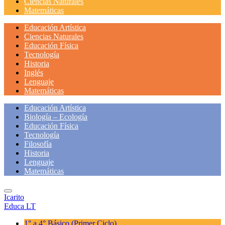
Ciencias Naturales
Matemáticas
Educación Artística
Ciencias Naturales
Educación Física
Tecnología
Historia
Inglés
Lenguaje
Matemáticas
Educación Artística
Biología – Ecología
Educación Física
Tecnología
Filosofía
Historia
Lenguaje
Matemáticas
Icarito
Educa LT
1° a 4° Básico
(Primer Ciclo)