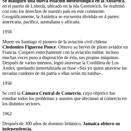
Se inauguró una nueva estación meteorológica en la Antártica
,
en el puerto de Lobería, ubicado en la isla Greenwich. Se reafirmó
con esto los derechos de nuestro país en este continente.
Geográficamente, la Antártica se encuentra dividida en 4 partes:
americana, pacífico, australiana y africana.
1958
Muere en Santiago el pionero de la aviación civil chilena
Clodomiro Figueroa Ponce
. Obtuvo su brevet de piloto aviador en
Francia. Cooperó estrechamente con la aviación militar, incluso
muchas veces puso a disposición de ésta, sus propias máquinas.
Después de varios intentos, logró atravesar la Cordillera de Los
Andes, quedando inmortalizada su frase «Sea yo quien atraviese las
nevadas cumbres de mi patria o ellas serán mi tumba».
1958
Se creó la
Cámara Central de Comercio
, cuyo objetivo fue
estudiar todos los problemas y asuntos que afectaran al comercio en
los distintos sectores.
1962
Después de 300 años de dominio británico,
Jamaica obtuvo su
independencia.