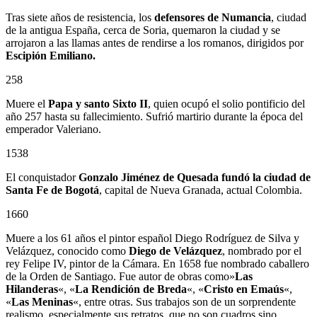
Tras siete años de resistencia, los
defensores de Numancia
, ciudad
de la antigua España, cerca de Soria, quemaron la ciudad y se
arrojaron a las llamas antes de rendirse a los romanos, dirigidos por
Escipión Emiliano.
258
Muere el
Papa y santo Sixto II
, quien ocupó el solio pontificio del
año 257 hasta su fallecimiento. Sufrió martirio durante la época del
emperador Valeriano.
1538
El conquistador
Gonzalo Jiménez de Quesada
fundó la ciudad de
Santa Fe de Bogotá
, capital de Nueva Granada, actual Colombia.
1660
Muere a los 61 años el pintor español Diego Rodríguez de Silva y
Velázquez, conocido como
Diego de Velázquez
, nombrado por el
rey Felipe IV, pintor de la Cámara. En 1658 fue nombrado caballero
de la Orden de Santiago. Fue autor de obras como»
Las
Hilanderas
«, «
La Rendición de Breda
«, «
Cristo en Emaús
«,
«
Las Meninas
«, entre otras. Sus trabajos son de un sorprendente
realismo, especialmente sus retratos, que no son cuadros sino