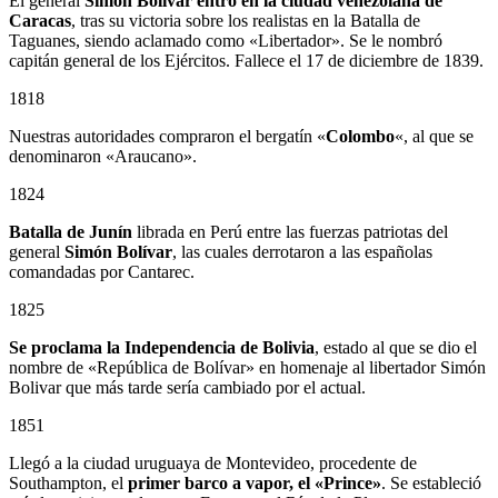
El general
Simón Bolívar entró en la ciudad venezolana de
Caracas
, tras su victoria sobre los realistas en la Batalla de
Taguanes, siendo aclamado como «Libertador». Se le nombró
capitán general de los Ejércitos. Fallece el 17 de diciembre de 1839.
1818
Nuestras autoridades compraron el bergatín «
Colombo
«, al que se
denominaron «Araucano».
1824
Batalla de Junín
librada en Perú entre las fuerzas patriotas del
general
Simón Bolívar
, las cuales derrotaron a las españolas
comandadas por Cantarec.
1825
Se proclama la Independencia de Bolivia
, estado al que se dio el
nombre de «República de Bolívar» en homenaje al libertador Simón
Bolivar que más tarde sería cambiado por el actual.
1851
Llegó a la ciudad uruguaya de Montevideo, procedente de
Southampton, el
primer barco a vapor, el «Prince»
. Se estableció