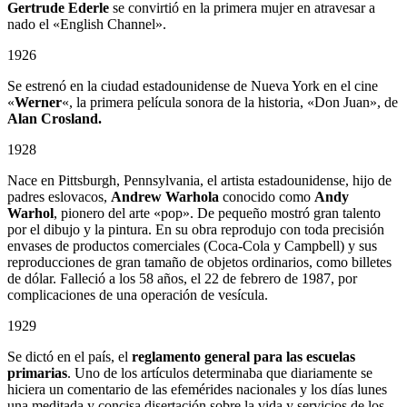
Gertrude Ederle
se convirtió en la primera mujer en atravesar a
nado el «English Channel».
1926
Se estrenó en la ciudad estadounidense de Nueva York en el cine
«
Werner
«, la primera película sonora de la historia, «Don Juan», de
Alan Crosland.
1928
Nace en Pittsburgh, Pennsylvania, el artista estadounidense, hijo de
padres eslovacos,
Andrew Warhola
conocido como
Andy
Warhol
, pionero del arte «pop». De pequeño mostró gran talento
por el dibujo y la pintura. En su obra reprodujo con toda precisión
envases de productos comerciales (Coca-Cola y Campbell) y sus
reproducciones de gran tamaño de objetos ordinarios, como billetes
de dólar. Falleció a los 58 años, el 22 de febrero de 1987, por
complicaciones de una operación de vesícula.
1929
Se dictó en el país, el
reglamento general para las escuelas
primarias
. Uno de los artículos determinaba que diariamente se
hiciera un comentario de las efemérides nacionales y los días lunes
una meditada y concisa disertación sobre la vida y servicios de los